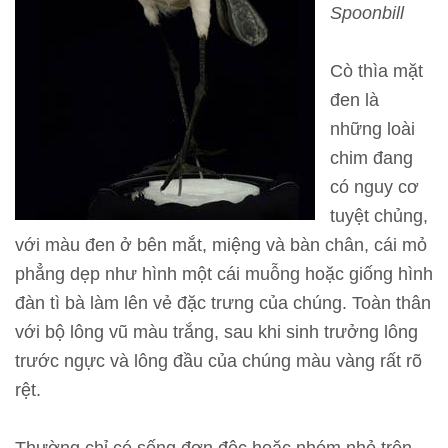
Spoonbill
T
h
Cò thìa mặt
ô
đen là
n
những loài
g
chim đang
t
có nguy cơ
i
tuyệt chủng,
n
với màu đen ở bên mắt, miệng và bàn chân, cái mỏ
t
phẳng dẹp như hình một cái muỗng hoặc giống hình
h
đàn tì bà làm lên vẻ đặc trưng của chúng. Toàn thân
a
với bộ lông vũ màu trắng, sau khi sinh trưởng lông
m
trước ngực và lông đầu của chúng màu vàng rất rõ
q
rệt.
u
a