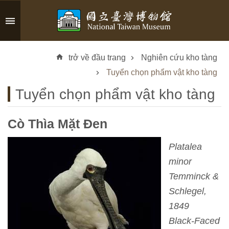
Skip to main content
A
d
trở về đầu trang
Nghiên cứu kho tàng
v
a
Tuyển chọn phẩm vật kho tàng
n
Tuyển chọn phẩm vật kho tàng
c
e
d
Cò Thìa Mặt Đen
S
e
Platalea
a
minor
r
Temminck &
c
h
Schlegel,
1849
Black-Faced