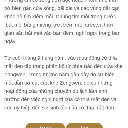
Thường chỉ có sống đơn độc hoặc nhóm nhỏ trên
n
bờ biển gần cửa sông, bãi cát và các vùng đất cạn
khác để tìm kiếm mồi. Chúng tìm mồi trong nước
T
,bắt mồi bằng miệng lướt trên mặt nước,và thời
h
gian săn bắt mồi vào ban đêm, nghỉ ngơi trong ban
ô
ngày.
n
g
Từ cuối tháng 9 hàng năm, vào mùa đông cò thìa
t
mặt đen tập trung phân bố từ phía Bắc đến cửa khe
i
Zengwen. Trong những năm gần đây do sự biến
n
mất dần bờ cát của khe Zengwen, do có những
t
hoạt động của những chuyến du lịch làm ảnh
r
hưởng đến việc nghỉ ngơi của cò thìa mặt đen và
i
còn uy hiếp đến sự sinh tồn của cò thìa mặt đen.
ể
n