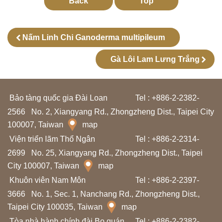
l
Back
Top
ã
m
Nấm Linh Chi Ganoderma multipileum
N
Gà Lôi Lam Lưng Trắng
g
u
Bảo tàng quốc gia Đài Loan
Tel : +886-2-2382-
ồ
2566
No. 2, Xiangyang Rd., Zhongzheng Dist., Taipei City
n
100007, Taiwan
map
t
Viện triển lãm Thổ Ngân
Tel : +886-2-2314-
ư
2699
No. 25, Xiangyang Rd., Zhongzheng Dist., Taipei
l
City 100007, Taiwan
map
i
Khuôn viên Nam Môn
Tel : +886-2-2397-
ệ
3666
No. 1, Sec. 1, Nanchang Rd., Zhongzheng Dist.,
u
Taipei City 100035, Taiwan
map
h
Tòa nhà hành chính đài Bo quán
Tel : +886-2-2382-