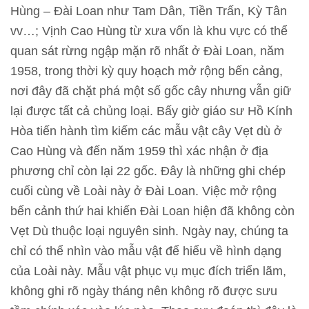
l
Hùng – Đài Loan như Tam Dân, Tiền Trấn, Kỳ Tân
ã
vv…; Vịnh Cao Hùng từ xưa vốn là khu vực có thể
m
quan sát rừng ngập mặn rõ nhất ở Đài Loan, năm
1958, trong thời kỳ quy hoạch mở rộng bến cảng,
N
nơi đây đã chặt phá một số gốc cây nhưng vẫn giữ
g
lại được tất cả chủng loại. Bấy giờ giáo sư Hồ Kính
u
Hòa tiến hành tìm kiếm các mẫu vật cây Vẹt dù ở
ồ
Cao Hùng và đến năm 1959 thì xác nhận ở địa
n
phương chỉ còn lại 22 gốc. Đây là những ghi chép
t
cuối cùng về Loài này ở Đài Loan. Việc mở rộng
ư
bến cảnh thứ hai khiến Đài Loan hiện đã không còn
l
Vẹt Dù thuộc loại nguyên sinh. Ngày nay, chúng ta
i
chỉ có thể nhìn vào mẫu vật để hiểu về hình dạng
ệ
của Loài này. Mẫu vật phục vụ mục đích triển lãm,
u
không ghi rõ ngày tháng nên không rõ được sưu
h