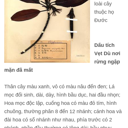
loài cây
T
thuộc họ
h
Đước
ô
n
g
Dấu tích
t
Vẹt Dù nơi
i
rừng ngập
n
mặn đã mất
t
h
Thân cây màu xanh, vỏ có màu nâu đến đen; Lá
a
mọc đối sinh, dài, dày, hình bầu dục, hai đầu nhọn;
m
Hoa mọc độc lập, cuống hoa có màu đỏ tím, hình
q
chuông, thường phân 8 đến 12 nhánh; cánh hoa và
u
đài hoa có số nhánh như nhau, phía trước có 2
a