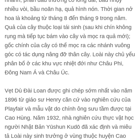
nhánh, phần đầu thường có lông dài; bầu nhụy
n
nhiều vòi, bầu noãn hạ, quả hình nón. Thời gian nở
hoa là khoảng từ tháng 8 đến tháng 9 trong năm.
T
Quả của cây thuộc loại tái sinh (sau khi chín không
h
rụng mà tiếp tục bám vào cây và mọc ra quả mới);
ô
gốc chính của cây có thể mọc ra các nhánh vuông
n
góc có tác dụng nâng đỡ thân cây. Loài này chủ yếu
g
phân bố ở các khu vực nhiệt đới như Châu Phi,
t
Đông Nam Á và Châu Úc.
i
n
Vẹt Dù Đài Loan được ghi chép sớm nhất vào năm
t
1896 từ giáo sư Henry căn cứ vào nghiên cứu của
r
Playfair và mẫu vật do chính ông sưu tầm được tại
i
Cao Hùng. Năm 1932, nhà nghiên cứu thực vật học
ể
người Nhật Bản Yūshun Kudō đã xác định và miêu
n
tả Loài này sinh trưởng ở vùng thuộc huyện Cao