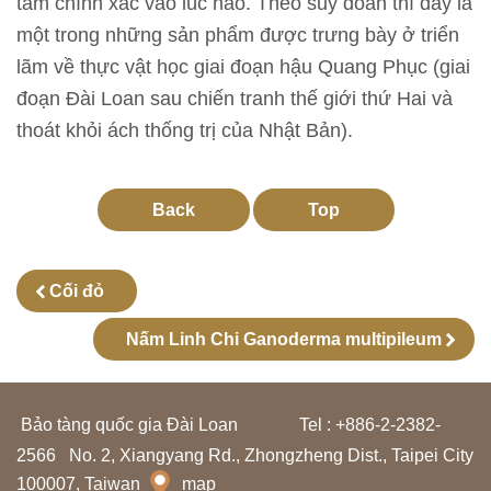
tầm chính xác vào lúc nào. Theo suy đoán thì đây là
ọ
một trong những sản phẩm được trưng bày ở triển
c
lãm về thực vật học giai đoạn hậu Quang Phục (giai
t
đoạn Đài Loan sau chiến tranh thế giới thứ Hai và
ậ
thoát khỏi ách thống trị của Nhật Bản).
p
Back
Top
N
g
h
Cối đỏ
i
ê
Nấm Linh Chi Ganoderma multipileum
n
c
Bảo tàng quốc gia Đài Loan
Tel : +886-2-2382-
ứ
2566
No. 2, Xiangyang Rd., Zhongzheng Dist., Taipei City
u
100007, Taiwan
map