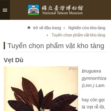
Skip to main content
A
d
trở về đầu trang
Nghiên cứu kho tàng
v
a
Tuyển chọn phẩm vật kho tàng
n
Tuyển chọn phẩm vật kho tàng
c
e
d
Vẹt Dù
S
e
Bruguiera
a
gymnorrhiza
r
(Linn.) Lam.
c
h
hay còn gọi
là Vẹt rễ lồi,