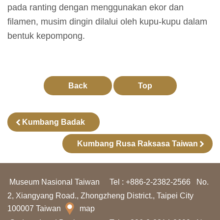
pada ranting dengan menggunakan ekor dan
l
filamen, musim dingin dilalui oleh kupu-kupu dalam
a
bentuk kepompong.
j
a
r
a
Back
Top
n
Kumbang Badak
K
o
Kumbang Rusa Raksasa Taiwan
l
e
k
Museum Nasional Taiwan
Tel : +886-2-2382-2566
No.
s
2, Xiangyang Road., Zhongzheng District., Taipei City
100007 Taiwan
i
map