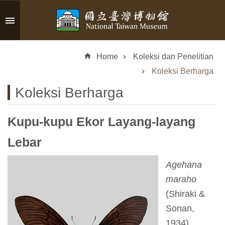
Skip to main content
A
d
Home
Koleksi dan Penelitian
v
a
Koleksi Berharga
n
Koleksi Berharga
c
e
d
Kupu-kupu Ekor Layang-layang
S
e
Lebar
a
r
Agehana
c
maraho
h
(Shiraki &
Sonan,
1934)