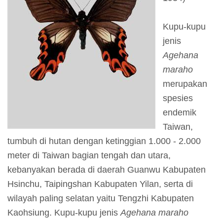
I
n
Kupu-kupu
f
jenis
o
Agehana
r
maraho
m
merupakan
a
spesies
s
endemik
i
Taiwan,
K
tumbuh di hutan dengan ketinggian 1.000 - 2.000
u
meter di Taiwan bagian tengah dan utara,
n
kebanyakan berada di daerah Guanwu Kabupaten
j
Hsinchu, Taipingshan Kabupaten Yilan, serta di
u
wilayah paling selatan yaitu Tengzhi Kabupaten
n
Kaohsiung. Kupu-kupu jenis
Agehana maraho