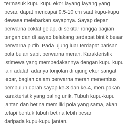
g
termasuk kupu-kupu ekor layang-layang yang
a
besar, dapat mencapai 9,5-10 cm saat kupu-kupu
n
dewasa melebarkan sayapnya. Sayap depan
berwarna coklat gelap, di sekitar rongga bagian
tengah dan di sayap belakang terdapat bintik besar
I
berwarna putih. Pada ujung luar terdapat barisan
n
pola bulan sabit berwarna merah. Karakteristik
f
istimewa yang membedakannya dengan kupu-kupu
o
lain adalah adanya tonjolan di ujung ekor sangat
r
lebar, bagian dalam berwarna merah menembus
m
pembuluh darah sayap ke-3 dan ke-4, merupakan
a
karakteristik yang paling unik. Tubuh kupu-kupu
s
jantan dan betina memiliki pola yang sama, akan
i
tetapi bentuk tubuh betina lebih besar
P
daripada kupu-kupu jantan.
a