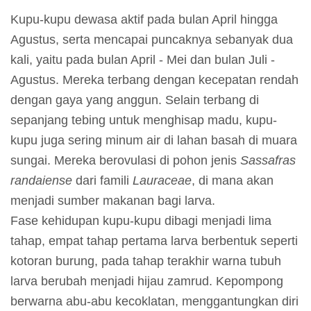
m
Kupu-kupu dewasa aktif pada bulan April hingga
e
Agustus, serta mencapai puncaknya sebanyak dua
r
kali, yaitu pada bulan April - Mei dan bulan Juli -
a
Agustus. Mereka terbang dengan kecepatan rendah
n
dengan gaya yang anggun. Selain terbang di
sepanjang tebing untuk menghisap madu, kupu-
M
kupu juga sering minum air di lahan basah di muara
e
sungai. Mereka berovulasi di pohon jenis
Sassafras
d
randaiense
dari famili
Lauraceae
, di mana akan
i
menjadi sumber makanan bagi larva.
a
Fase kehidupan kupu-kupu dibagi menjadi lima
P
tahap, empat tahap pertama larva berbentuk seperti
e
kotoran burung, pada tahap terakhir warna tubuh
m
larva berubah menjadi hijau zamrud. Kepompong
b
berwarna abu-abu kecoklatan, menggantungkan diri
e