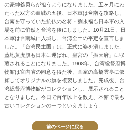
イ
の豪紳義勇らが担うようになりました。五ヶ月にわ
ト
たった双方の血戦の五後、日本軍は台南を攻略し、
マ
台南を守っていた抗仏の名将・劉永福も日本軍の入
ッ
場を前に悄然と台湾を後にしました。10月21日、日
プ
本軍は台南城に入城し、台湾全土の平定を宣言しま
した。「台湾民主国」は、正式に姿を消しました。
デ
藍地黄虎旗も日本に運ばれ、皇宮の「振天府」に収
ー
蔵されることになりました。1908年、台湾総督府博
タ
物館は宮内省の同意を得た後、画家の高橋雲亭に依
開
頼してオリジナルの旗を複製しました。完成後、台
放
湾総督府博物館がコレクションし、展示されること
宣
となりました。今日で百年以上を数え、本館で最も
言
古いコレクションの一つといえましょう。
ト
ッ
前のページに戻る