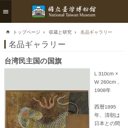
メインのコンテンツブロックにジャンプします
高
度
トップページ
収蔵と研究
名品ギャラリー
な
検
名品ギャラリー
索
台湾民主国の国旗
L 310cm ×
イ
W 260cm ,
ン
1908年
フ
ォ
西暦1895
メ
年、清朝は
ー
日本との間
シ