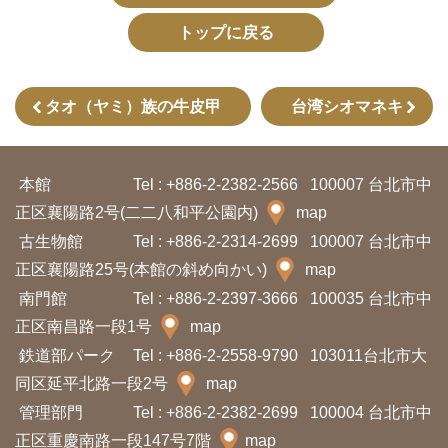
プ
トップに戻る
ペ
ー
ジ
タオ（ヤミ）族の牛皮甲
台湾シオマネキ
サ
イ
本館
Tel : +886-2-2382-2566
100007 台北市中
正区襄陽路2号(二二八和平公園内)
ト
map
古生物館
マ
Tel : +886-2-2314-2699
100007 台北市中
正区襄陽路25号(本館の斜め向かい)
map
ッ
南門館
Tel : +886-2-2397-3666
100035 台北市中
プ
正区南昌路一段1号
map
鉄道部パーク
Tel : +886-2-2558-9790
103011台北市大
En
中
glis
同区延平北路一段2号
map
文
h
管理部門
Tel : +886-2-2382-2699
100004 台北市中
Ba
正区重慶南路一段147号7階
map