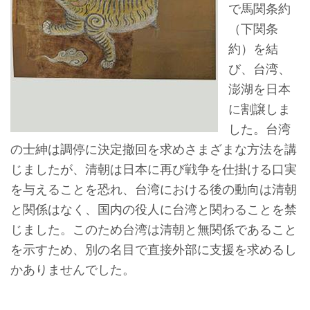
で馬関条約
ョ
（下関条
ン
約）を結
び、台湾、
展
澎湖を日本
示
に割譲しま
情
した。台湾
報
の士紳は調停に決定撤回を求めさまざまな方法を講
じましたが、清朝は日本に再び戦争を仕掛ける口実
学
を与えることを恐れ、台湾における後の動向は清朝
習
と関係はなく、国内の役人に台湾と関わることを禁
リ
じました。このため台湾は清朝と無関係であること
ソ
を示すため、別の名目で直接外部に支援を求めるし
ー
かありませんでした。
ス