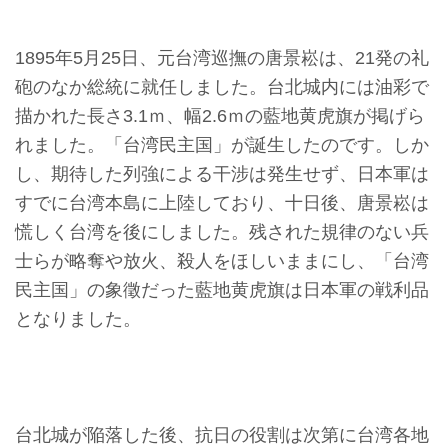
収
蔵
1895年5月25日、元台湾巡撫の唐景崧は、21発の礼
と
砲のなか総統に就任しました。台北城内には油彩で
研
描かれた長さ3.1ｍ、幅2.6ｍの藍地黄虎旗が掲げら
究
れました。「台湾民主国」が誕生したのです。しか
し、期待した列強による干涉は発生せず、日本軍は
台
すでに台湾本島に上陸しており、十日後、唐景崧は
博
慌しく台湾を後にしました。残された規律のない兵
館
士らが略奪や放火、殺人をほしいままにし、「台湾
に
民主国」の象徵だった藍地黄虎旗は日本軍の戦利品
つ
となりました。
い
て
サ
台北城が陥落した後、抗日の役割は次第に台湾各地