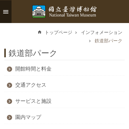
メインのコンテンツブロックにジャンプします
高
度
トップページ
インフォメーション
な
検
鉄道部パーク
索
鉄道部パーク
開館時間と料金
イ
ン
交通アクセス
フ
サービスと施設
ォ
メ
園内マップ
ー
シ