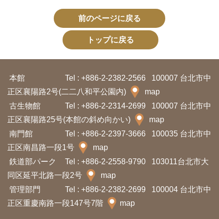
ョ
前のページに戻る
ン
トップに戻る
展
示
本館
Tel : +886-2-2382-2566
100007 台北市中
情
正区襄陽路2号(二二八和平公園内)
map
報
古生物館
Tel : +886-2-2314-2699
100007 台北市中
正区襄陽路25号(本館の斜め向かい)
map
学
南門館
Tel : +886-2-2397-3666
100035 台北市中
習
正区南昌路一段1号
map
リ
鉄道部パーク
Tel : +886-2-2558-9790
103011台北市大
ソ
同区延平北路一段2号
map
ー
管理部門
Tel : +886-2-2382-2699
100004 台北市中
ス
正区重慶南路一段147号7階
map