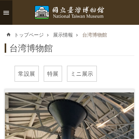
メインのコンテンツブロックにジャンプします
高
度
トップページ
展示情報
台湾博物館
な
検
台湾博物館
索
常設展
特展
ミニ展示
イ
ン
フ
ォ
メ
ー
シ