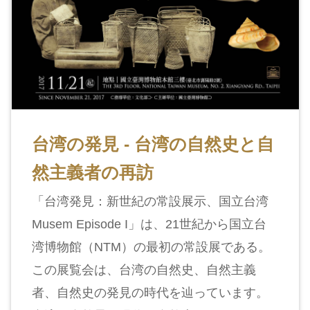
プ
ペ
ー
ジ
サ
イ
台湾の発見 - 台湾の自然史と自
ト
マ
然主義者の再訪
ッ
「台湾発見：新世紀の常設展示、国立台湾
プ
Musem Episode I」は、21世紀から国立台
湾博物館（NTM）の最初の常設展である。
En
中
glis
この展覧会は、台湾の自然史、自然主義
文
h
者、自然史の発見の時代を辿っています。
Ba