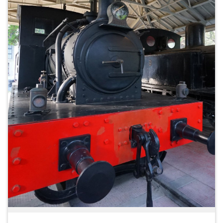
ョ
ン
展
示
情
報
学
習
リ
ソ
ー
ス