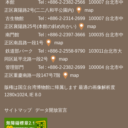
本館
Tel : +886-2-2382-2566
100007 台北市中
正区襄陽路2号(二二八和平公園内)
map
古生物館
Tel : +886-2-2314-2699
100007 台北市中
正区襄陽路25号(本館の斜め向かい)
map
南門館
Tel : +886-2-2397-3666
100035 台北市中
正区南昌路一段1号
map
鉄道部パーク
Tel : +886-2-2558-9790
103011台北市大
同区延平北路一段2号
map
管理部門
Tel : +886-2-2382-2699
100004 台北市中
正区重慶南路一段147号7階
map
版権は国立台湾博物館に帰属します 最適の画像解析度
1280x1024, IE 8.0
サイトマップ
データ開放宣言