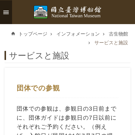
メインのコンテンツブロックにジャンプします
高
度
トップページ
インフォメーション
古生物館
な
検
サービスと施設
索
サービスと施設
イ
団体での参観
ン
フ
ォ
団体での参観は、参観日の3日前まで
メ
に、団体ガイドは参観日の7日以前に
ー
それぞれご予約ください。（例え
シ