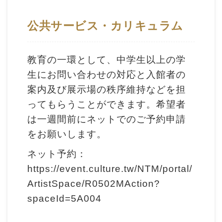
イ
ト
公共サービス・カリキュラム
マ
ッ
教育の一環として、中学生以上の学
プ
生にお問い合わせの対応と入館者の
デ
案内及び展示場の秩序維持などを担
ー
ってもらうことができます。希望者
タ
は一週間前にネットでのご予約申請
開
をお願いします。
放
ネット予約：
宣
https://event.culture.tw/NTM/portal/
言
ArtistSpace/R0502MAction?
spaceId=5A004
ト
ッ