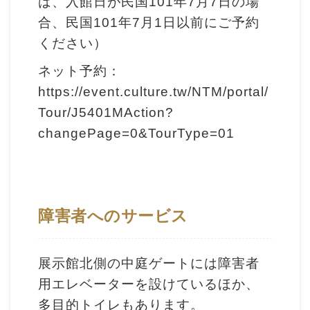
ば、入館日が民国101年7月7日の場
ョ
合、民国101年7月1日以前にご予約
ン
ください）
ネット予約：
展
https://event.culture.tw/NTM/portal/
示
Tour/J5401MAction?
情
changePage=0&TourType=01
報
学
習
障害者へのサービス
リ
ソ
ー
展示館北側の中庭ゲートには障害者
ス
用エレベーターを設けているほか、
多目的トイレもあります。