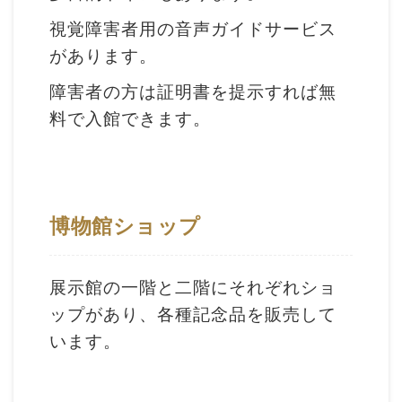
収
視覚障害者用の音声ガイドサービス
蔵
があります。
と
研
障害者の方は証明書を提示すれば無
究
料で入館できます。
台
博
館
博物館ショップ
に
つ
展示館の一階と二階にそれぞれショ
い
ップがあり、各種記念品を販売して
て
います。
サ