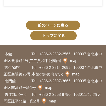
プ
ペ
ー
ジ
前のページに戻る
トップに戻る
サ
イ
ト
本館
Tel : +886-2-2382-2566
100007 台北市中
マ
正区襄陽路2号(二二八和平公園内)
map
ッ
古生物館
Tel : +886-2-2314-2699
100007 台北市中
プ
正区襄陽路25号(本館の斜め向かい)
map
南門館
Tel : +886-2-2397-3666
100035 台北市中
En
正区南昌路一段1号
map
中
glis
文
h
鉄道部パーク
Tel : +886-2-2558-9790
103011台北市大
同区延平北路一段2号
map
Ba