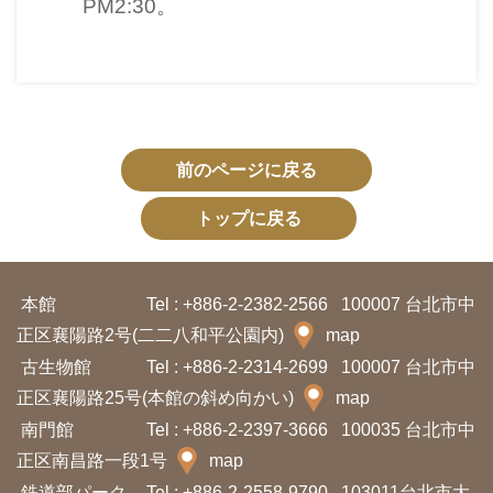
PM2:30。
プ
ペ
ー
ジ
サ
前のページに戻る
イ
トップに戻る
ト
マ
ッ
本館
Tel : +886-2-2382-2566
100007 台北市中
プ
正区襄陽路2号(二二八和平公園内)
map
古生物館
Tel : +886-2-2314-2699
100007 台北市中
正区襄陽路25号(本館の斜め向かい)
map
En
中
glis
南門館
Tel : +886-2-2397-3666
100035 台北市中
文
h
正区南昌路一段1号
map
Ba
鉄道部パーク
Tel : +886-2-2558-9790
103011台北市大