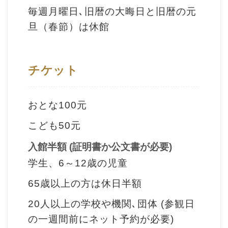
ョ
毎週月曜日､旧暦の大晦日と旧暦の元
ン
旦（春節）は休館
展
チケット
示
情
報
おとな100元
こども50元
学
習
入館半額 (証明書か公文書が必要)
リ
学生、6～12歳の児童
ソ
65歳以上の方は休日半額
ー
20人以上の学校や機関､団体 (参観日
ス
の一週間前にネット予約が必要)