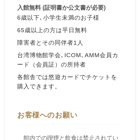
収
入館無料 (証明書か公文書が必要)
蔵
6歳以下､小学生未満のお子様
と
65歳以上の方は平日無料
研
究
障害者とその同伴者1人
台湾博物館学会､ICOM､AMM会員カ
台
ード（会員証）の所持者
博
各館舎では悠遊カードでチケットを
館
購入できます。
に
つ
い
て
お客様へのお願い
サ
館内での喫煙と飲食は禁止されてい