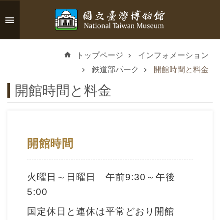
メインのコンテンツブロックにジャンプします
高
度
トップページ
インフォメーション
な
検
鉄道部パーク
開館時間と料金
索
開館時間と料金
イ
開館時間
ン
フ
ォ
火曜日～日曜日 午前9:30～午後
メ
5:00
ー
国定休日と連休は平常どおり開館
シ