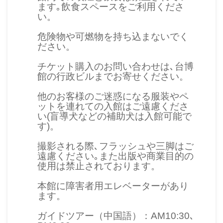
イ
ます｡飲食スペースをご利用くださ
い。
ト
マ
危険物や可燃物を持ち込まないでく
ッ
ださい。
プ
チケット購入のお問い合わせは､台博
館の行政ビルまでお寄せください。
デ
他のお客様のご迷惑になる服装やペ
ー
ットを連れての入館はご遠慮くださ
タ
い(盲導犬などの補助犬は入館可能で
す)。
開
放
撮影される際､フラッシュや三脚はご
遠慮ください｡また出版や商業目的の
宣
使用は禁止されております。
言
本館に障害者用エレベーターがあり
ます。
ト
ガイドツアー（中国語）：AM10:30､
ッ