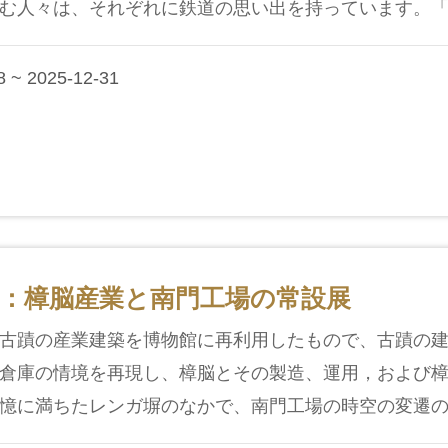
む人々は、それぞれに鉄道の思い出を持っています。「鉄
 ~ 2025-12-31
：樟脳産業と南門工場の常設展
古蹟の産業建築を博物館に再利用したもので、古蹟の
倉庫の情境を再現し、樟脳とその製造、運用，および
憶に満ちたレンガ塀のなかで、南門工場の時空の変遷の話