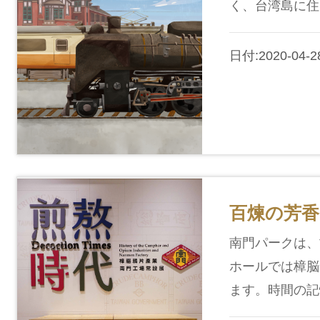
く、台湾島に住
日付:2020-04-28
百煉の芳香
南門パークは、
ホールでは樟脳
ます。時間の記