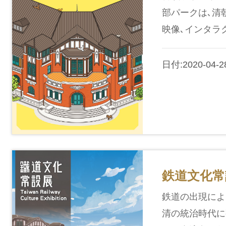
部パークは､清
映像､インタラ
日付:2020-04-2
鉄道文化常
鉄道の出現によ
清の統治時代に