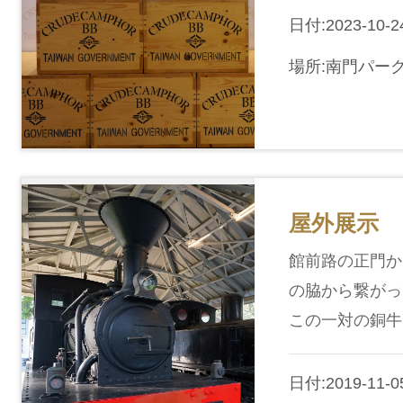
日付:2023-10-2
場所:南門パー
屋外展示
館前路の正門か
の脇から繋がっ
この一対の銅牛
日付:2019-11-05