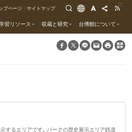
:::
ップページ
サイトマップ
学習リソース
収蔵と研究
台博館について
示するエリアです｡ パークの歴史展示エリア鉄道