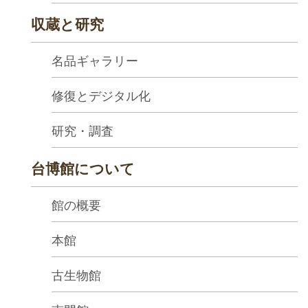
ha
sa
収蔵と研究
Ind
Tiế
on
ng
esi
Việ
名品ギャラリー
a
t
修復とデジタル化
研究・調査
台博館について
館の概要
本館
古生物館