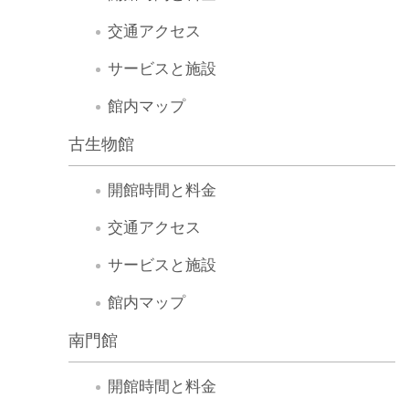
収
交通アクセス
蔵
と
サービスと施設
研
館内マップ
究
古生物館
台
開館時間と料金
博
館
交通アクセス
に
サービスと施設
つ
館内マップ
い
て
南門館
サ
開館時間と料金