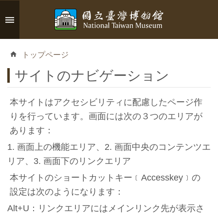
メインのコンテンツブロックにジャンプします
高
度
トップページ
な
検
サイトのナビゲーション
索
本サイトはアクセシビリティに配慮したページ作
りを行っています。画面には次の３つのエリアが
イ
あります：
ン
1. 画面上の機能エリア、2. 画面中央のコンテンツエ
フ
リア、3. 画面下のリンクエリア
ォ
本サイトのショートカットキー﹝Accesskey﹞の
メ
設定は次のようになります：
ー
Alt+U：リンクエリアにはメインリンク先が表示さ
シ