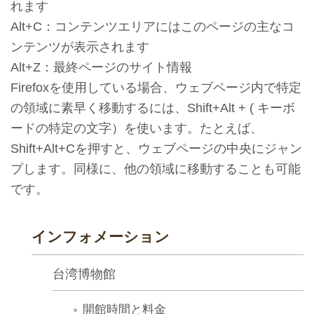
れます
ョ
Alt+C：コンテンツエリアにはこのページの主なコ
ン
ンテンツが表示されます
Alt+Z：最終ページのサイト情報
展
Firefoxを使用している場合、ウェブページ内で特定
示
の領域に素早く移動するには、Shift+Alt + ( キーボ
情
ードの特定の文字）を使います。たとえば、
報
Shift+Alt+Cを押すと、ウェブページの中央にジャン
プします。同様に、他の領域に移動することも可能
学
です。
習
リ
インフォメーション
ソ
ー
台湾博物館
ス
開館時間と料金