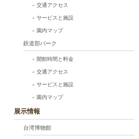
イ
交通アクセス
ト
サービスと施設
マ
ッ
園内マップ
プ
鉄道部パーク
デ
開館時間と料金
ー
タ
交通アクセス
開
サービスと施設
放
園内マップ
宣
言
展示情報
ト
台湾博物館
ッ