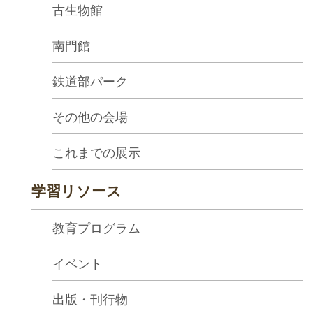
古生物館
プ
ペ
南門館
ー
ジ
鉄道部パーク
サ
その他の会場
イ
ト
これまでの展示
マ
ッ
学習リソース
プ
教育プログラム
En
イベント
中
glis
文
h
出版・刊行物
Ba