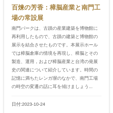
収
百煉の芳香：樟脳産業と南門工
蔵
場の常設展
と
研
南門パークは、古蹟の産業建築を博物館に
究
再利用したもので、古蹟の建築と博物館の
展示を結合させたものです。本展示ホール
台
では樟脳倉庫の情境を再現し、樟脳とその
博
製造、運用，および樟脳産業と台湾の発展
館
に
史の関連について紹介しています。時間の
つ
記憶に満ちたレンガ塀のなかで、南門工場
い
の時空の変遷の話に耳を傾けましょう...
て
日付:2023-10-24
サ