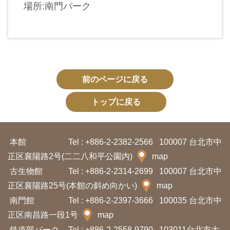
イ
場所:南門パーク
ト
マ
ッ
プ
前のページに戻る
デ
トップに戻る
ー
タ
開
本館
Tel : +886-2-2382-2566
100007 台北市中
放
正区襄陽路2号(二二八和平公園内)
map
宣
古生物館
Tel : +886-2-2314-2699
100007 台北市中
言
正区襄陽路25号(本館の斜め向かい)
map
南門館
Tel : +886-2-2397-3666
100035 台北市中
ト
正区南昌路一段1号
map
ッ
鉄道部パーク
Tel : +886-2-2558-9790
103011台北市大