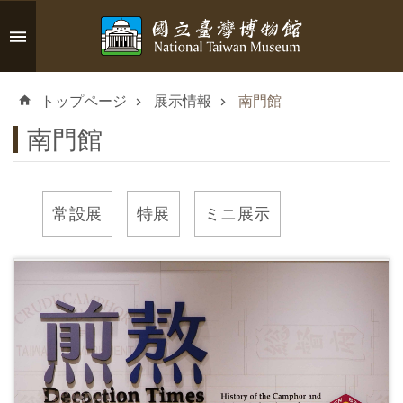
メインのコンテンツブロックにジャンプします
高
度
トップページ
展示情報
南門館
な
検
南門館
索
常設展
特展
ミニ展示
イ
ン
フ
ォ
メ
ー
シ