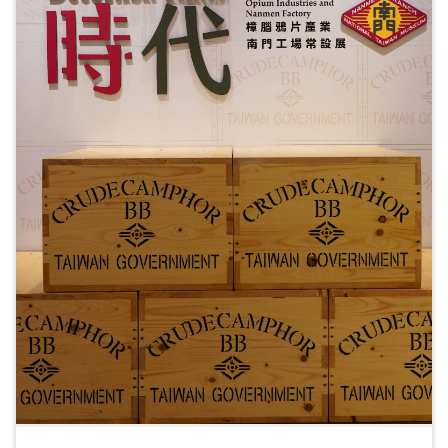
ョ
ン
展
示
情
報
学
習
リ
ソ
ー
ス