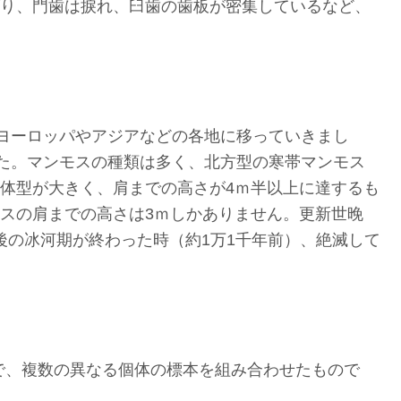
り、門歯は捩れ、臼歯の歯板が密集しているなど、
にヨーロッパやアジアなどの各地に移っていきまし
した。マンモスの種類は多く、北方型の寒帯マンモス
体型が大きく、肩までの高さが4ｍ半以上に達するも
スの肩までの高さは3ｍしかありません。更新世晚
の冰河期が終わった時（約1万1千年前）、絶滅して
ので、複数の異なる個体の標本を組み合わせたもので