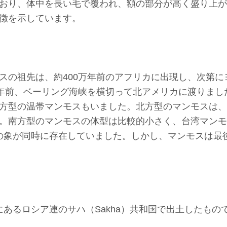
おり、体中を長い毛で覆われ、額の部分が高く盛り上が
徴を示しています。
スの祖先は、約400万年前のアフリカに出現し、次第
万年前、ベーリング海峡を横切って北アメリカに渡りま
方型の温帯マンモスもいました。北方型のマンモスは、
。南方型のマンモスの体型は比較的小さく、台湾マンモ
の象が同時に存在していました。しかし、マンモスは最後
あるロシア連のサハ（Sakha）共和国で出土したも