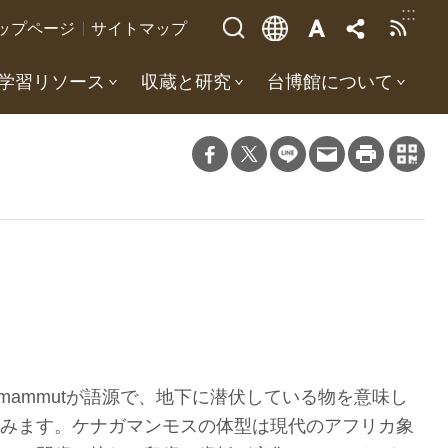
:::
ップページ
サイトマップ
学習リソース
収蔵と研究
台博館について
 mammutが語源で、地下に潜伏している物を意味し
みます。ケナガマンモスの体型は現代のアフリカ象