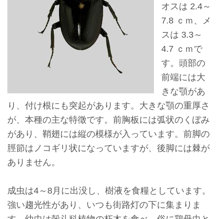
オスは 2.4～
ョ
7.8 ｃｍ、メ
ン
スは 3.3～
4.7 ｃｍで
展
す。頭部の
示
前端には大
情
きな顎があ
報
り、付け根にも突起があります。大きな顎の重厚さ
が、本種の主な特徵です。前胸板には弧状のくぼみ
学
があり、鞘翅には縦の模様が入っています。前脚の
習
脛節はノコギリ状になっていますが、後脚には棘が
リ
ありません。
ソ
ー
成虫は4～8月に出没し、樹液を食糧としています。
ス
強い趨光性があり、いつも街路灯の下に集まりま