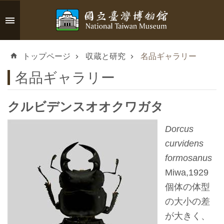
メインのコンテンツブロックにジャンプします
高
度
トップページ
収蔵と研究
名品ギャラリー
な
検
名品ギャラリー
索
クルビデンスオオクワガタ
Dorcus
イ
curvidens
ン
formosanus
フ
Miwa,1929
ォ
個体の体型
メ
の大小の差
ー
が大きく、
シ