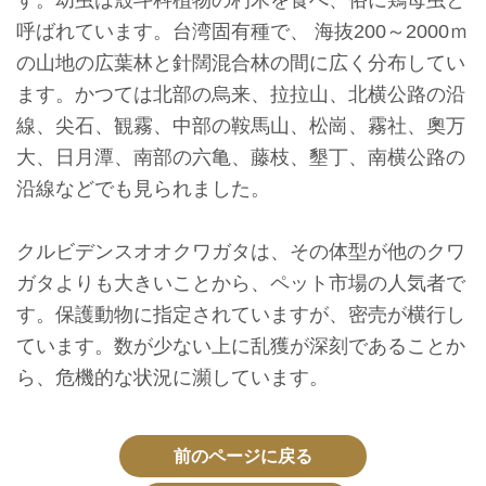
す。幼虫は殼斗科植物の朽木を食べ、俗に鶏母虫と
収
呼ばれています。台湾固有種で、 海抜200～2000ｍ
蔵
の山地の広葉林と針闊混合林の間に広く分布してい
と
ます。かつては北部の烏来、拉拉山、北横公路の沿
研
線、尖石、観霧、中部の鞍馬山、松崗、霧社、奧万
究
大、日月潭、南部の六亀、藤枝、墾丁、南横公路の
沿線などでも見られました。
台
博
クルビデンスオオクワガタは、その体型が他のクワ
館
ガタよりも大きいことから、ペット市場の人気者で
に
す。保護動物に指定されていますが、密売が横行し
つ
ています。数が少ない上に乱獲が深刻であることか
い
ら、危機的な状況に瀕しています。
て
前のページに戻る
サ