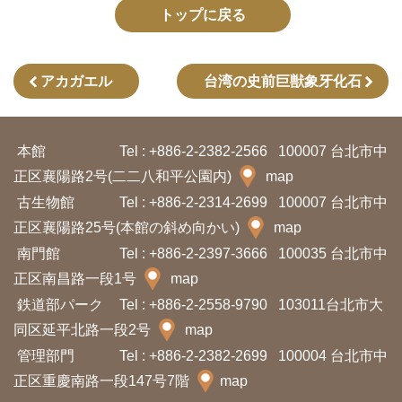
イ
トップに戻る
ト
マ
ッ
アカガエル
台湾の史前巨獣象牙化石
プ
本館
Tel : +886-2-2382-2566
100007 台北市中
デ
正区襄陽路2号(二二八和平公園内)
map
ー
古生物館
Tel : +886-2-2314-2699
100007 台北市中
タ
正区襄陽路25号(本館の斜め向かい)
map
開
南門館
Tel : +886-2-2397-3666
100035 台北市中
放
正区南昌路一段1号
map
宣
鉄道部パーク
Tel : +886-2-2558-9790
103011台北市大
言
同区延平北路一段2号
map
管理部門
Tel : +886-2-2382-2699
100004 台北市中
ト
正区重慶南路一段147号7階
map
ッ