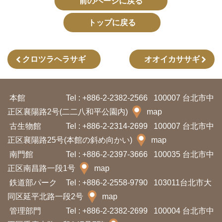
前のページに戻る
イ
ト
トップに戻る
マ
ッ
プ
クロツラヘラサギ
オオイカササギ
デ
本館
Tel : +886-2-2382-2566
100007 台北市中
ー
正区襄陽路2号(二二八和平公園内)
map
タ
古生物館
Tel : +886-2-2314-2699
100007 台北市中
開
正区襄陽路25号(本館の斜め向かい)
map
放
南門館
Tel : +886-2-2397-3666
100035 台北市中
宣
正区南昌路一段1号
map
言
鉄道部パーク
Tel : +886-2-2558-9790
103011台北市大
同区延平北路一段2号
map
ト
管理部門
Tel : +886-2-2382-2699
100004 台北市中
ッ