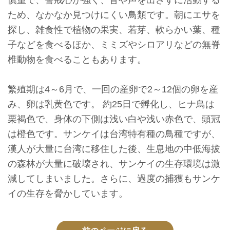
慎重で、警戒心が強く、音や声を出さずに活動する
収
ため、なかなか見つけにくい鳥類です。朝にエサを
蔵
探し、雑食性で植物の果実、若芽、軟らかい葉、種
と
子などを食べるほか、ミミズやシロアリなどの無脊
研
椎動物を食べることもあります。
究
繁殖期は4～6月で、一回の産卵で2～12個の卵を産
台
み、卵は乳黄色です。 約25日で孵化し、ヒナ鳥は
博
栗褐色で、身体の下側は浅い白や浅い赤色で、頭冠
館
は橙色です。サンケイは台湾特有種の鳥種ですが、
に
漢人が大量に台湾に移住した後、生息地の中低海拔
つ
の森林が大量に破壊され、サンケイの生存環境は激
い
減してしまいました。さらに、過度の捕獲もサンケ
て
イの生存を脅かしています。
サ