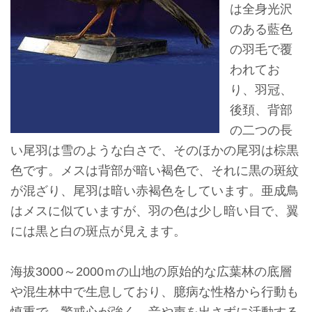
は全身光沢
ョ
のある藍色
ン
の羽毛で覆
われてお
展
り、羽冠、
示
後頚、背部
情
の二つの長
報
い尾羽は雪のような白さで、そのほかの尾羽は棕黒
色です。メスは背部が暗い褐色で、それに黒の斑紋
学
が混ざり、尾羽は暗い赤褐色をしています。亜成鳥
習
はメスに似ていますが、羽の色は少し暗い目で、翼
リ
には黒と白の斑点が見えます。
ソ
ー
海拔3000～2000ｍの山地の原始的な広葉林の底層
ス
や混生林中で生息しており、臆病な性格から行動も