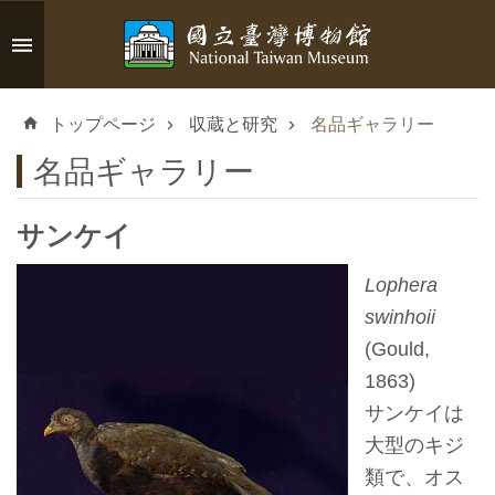
メインのコンテンツブロックにジャンプします
高
度
トップページ
収蔵と研究
名品ギャラリー
な
検
名品ギャラリー
索
サンケイ
Lophera
イ
swinhoii
ン
(Gould,
フ
1863)
ォ
サンケイは
メ
大型のキジ
ー
類で、オス
シ