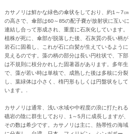
収
カサノリは鮮かな緑色の傘状をしており、約1～7㎝
蔵
の高さで、傘部は60～85の配子嚢が放射状に互いに
と
連結し合って形成され、重度に石灰化しています。
研
植株が死に、傘部が脱落した後、石灰質の長い柄が
究
岩石に固着し、これが石に白髪が生えているように
見えるのです。藻の柄の部分は長い円柱状で、下部
台
は不規則に枝分かれした固著器があります。多年生
博
で、藻が若い時は単核で、成熟した後は多核に分裂
館
し、葉緑体は小さく、楕円形もしくは円盤状をして
に
います。.
つ
い
カサノリは通常、浅い水域や中程度の浪に打たれる
て
礁岩の陰に群生しており、1～5月に成長しますが、
その数は希少です。カサノリは主に、熱帯性の海域
サ
に分布し、台湾、日本、フィリピン、シンガポー