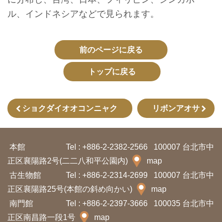
イ
ル、インドネシアなどで見られます。
ト
マ
ッ
前のページに戻る
プ
トップに戻る
デ
ー
ショクダイオオコンニャク
リボンアオサ
タ
開
放
本館
Tel : +886-2-2382-2566
100007 台北市中
宣
正区襄陽路2号(二二八和平公園内)
map
言
古生物館
Tel : +886-2-2314-2699
100007 台北市中
正区襄陽路25号(本館の斜め向かい)
map
ト
南門館
Tel : +886-2-2397-3666
100035 台北市中
ッ
正区南昌路一段1号
map