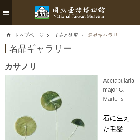
メインのコンテンツブロックにジャンプします
高
度
トップページ
収蔵と研究
名品ギャラリー
な
検
名品ギャラリー
索
カサノリ
Acetabularia
イ
major G.
ン
Martens
フ
ォ
石に生え
メ
ー
た毛髪
シ