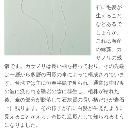
ョ
石に毛髪が
ン
生えること
などあるで
展
しょうか。
示
これは海産
情
の緑藻、カ
報
サノリの残
骸です。カサノリは長い柄を持っており、その先端
学
は一層から多層の円形の傘によって構成されていま
習
す。台湾では主に恒春半島で見られ、通常は中程度
リ
の波に洗われる礁岩の陰に群生し、植株が枯れた
ソ
後、傘の部分が脱落して石灰質の長い柄だけが岩石
ー
上に残ります。その様子が石に白髪が生えたように
ス
見えることかえら、奇妙な造形として知られるよう
になりました。