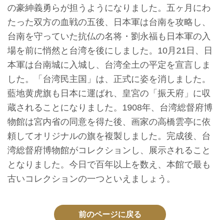
イ
の豪紳義勇らが担うようになりました。五ヶ月にわ
ト
たった双方の血戦の五後、日本軍は台南を攻略し、
マ
台南を守っていた抗仏の名将・劉永福も日本軍の入
ッ
場を前に悄然と台湾を後にしました。10月21日、日
プ
本軍は台南城に入城し、台湾全土の平定を宣言しま
した。「台湾民主国」は、正式に姿を消しました。
デ
藍地黄虎旗も日本に運ばれ、皇宮の「振天府」に収
ー
蔵されることになりました。1908年、台湾総督府博
タ
物館は宮内省の同意を得た後、画家の高橋雲亭に依
開
頼してオリジナルの旗を複製しました。完成後、台
放
湾総督府博物館がコレクションし、展示されること
宣
となりました。今日で百年以上を数え、本館で最も
言
古いコレクションの一つといえましょう。
ト
ッ
前のページに戻る