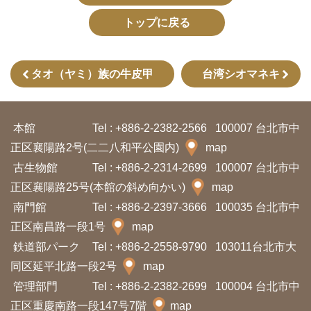
プ
トップに戻る
ペ
ー
ジ
タオ（ヤミ）族の牛皮甲
台湾シオマネキ
サ
イ
本館
Tel : +886-2-2382-2566
100007 台北市中
正区襄陽路2号(二二八和平公園内)
ト
map
古生物館
マ
Tel : +886-2-2314-2699
100007 台北市中
正区襄陽路25号(本館の斜め向かい)
map
ッ
南門館
Tel : +886-2-2397-3666
100035 台北市中
プ
正区南昌路一段1号
map
鉄道部パーク
Tel : +886-2-2558-9790
103011台北市大
En
中
glis
同区延平北路一段2号
map
文
h
管理部門
Tel : +886-2-2382-2699
100004 台北市中
Ba
正区重慶南路一段147号7階
map