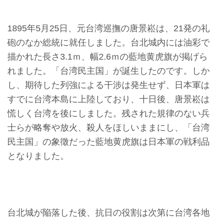
収
蔵
1895年5月25日、元台湾巡撫の唐景崧は、21発の礼
と
砲のなか総統に就任しました。台北城内には油彩で
研
描かれた長さ3.1ｍ、幅2.6ｍの藍地黄虎旗が掲げら
究
れました。「台湾民主国」が誕生したのです。しか
し、期待した列強による干涉は発生せず、日本軍は
台
すでに台湾本島に上陸しており、十日後、唐景崧は
博
慌しく台湾を後にしました。残された規律のない兵
館
士らが略奪や放火、殺人をほしいままにし、「台湾
に
民主国」の象徵だった藍地黄虎旗は日本軍の戦利品
つ
となりました。
い
て
サ
台北城が陥落した後、抗日の役割は次第に台湾各地