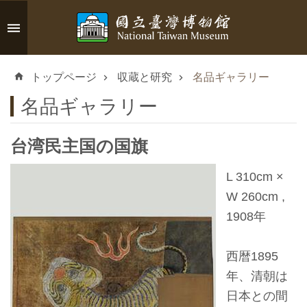
メインのコンテンツブロックにジャンプします
高
度
トップページ
収蔵と研究
名品ギャラリー
な
検
名品ギャラリー
索
台湾民主国の国旗
L 310cm ×
イ
W 260cm ,
ン
1908年
フ
ォ
西暦1895
メ
年、清朝は
ー
日本との間
シ