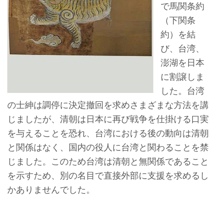
で馬関条約
ョ
（下関条
ン
約）を結
び、台湾、
展
澎湖を日本
示
に割譲しま
情
した。台湾
報
の士紳は調停に決定撤回を求めさまざまな方法を講
じましたが、清朝は日本に再び戦争を仕掛ける口実
学
を与えることを恐れ、台湾における後の動向は清朝
習
と関係はなく、国内の役人に台湾と関わることを禁
リ
じました。このため台湾は清朝と無関係であること
ソ
を示すため、別の名目で直接外部に支援を求めるし
ー
かありませんでした。
ス