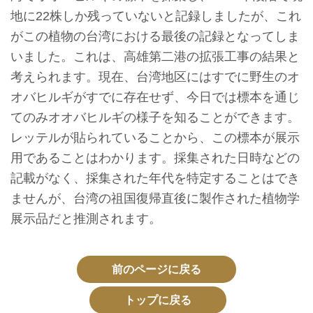
イ
地に22株しか残っていないと記録しましたが、これ
ト
がこの植物の台湾における最後の記録となってしま
マ
いました。これは、高雄第二港の拡張工事の結果と
ッ
考えられます。現在、台湾地区にはすでに野生のオ
プ
オバヒルギがすでに存在せず、今日では標本を通じ
てのみオオバヒルギの様子を知ることができます。
デ
レッテルが貼られていることから、この標本が展示
ー
用であることはわかります。採集された日時などの
タ
記載がなく、採集された年代を特定することはでき
開
ませんが、台湾の祖国復帰直後に製作された植物学
放
展示品だと推測されます。
宣
言
前のページに戻る
ト
トップに戻る
ッ