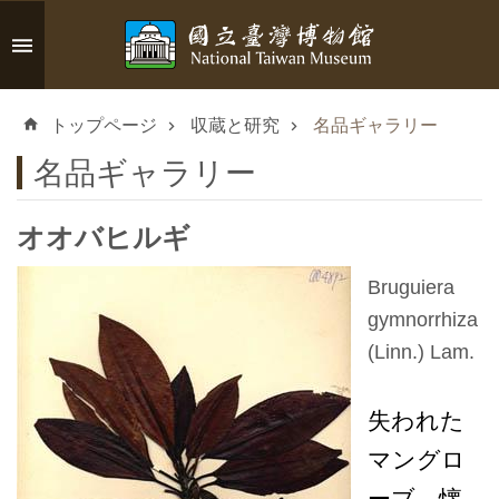
メインのコンテンツブロックにジャンプします
高
度
トップページ
収蔵と研究
名品ギャラリー
な
検
名品ギャラリー
索
オオバヒルギ
Bruguiera
イ
gymnorrhiza
ン
(Linn.) Lam.
フ
ォ
失われた
メ
ー
マングロ
シ
ーブ－懐