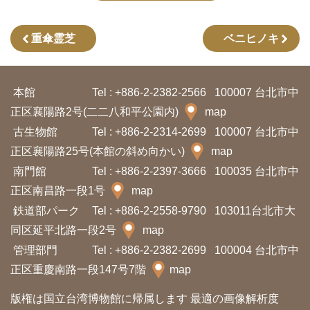
プ
ペ
重傘霊芝
ベニヒノキ
ー
ジ
本館
Tel : +886-2-2382-2566
100007 台北市中
サ
正区襄陽路2号(二二八和平公園内)
map
イ
古生物館
Tel : +886-2-2314-2699
100007 台北市中
ト
正区襄陽路25号(本館の斜め向かい)
map
マ
南門館
Tel : +886-2-2397-3666
100035 台北市中
ッ
正区南昌路一段1号
map
プ
鉄道部パーク
Tel : +886-2-2558-9790
103011台北市大
同区延平北路一段2号
map
管理部門
Tel : +886-2-2382-2699
100004 台北市中
En
中
glis
正区重慶南路一段147号7階
map
文
h
版権は国立台湾博物館に帰属します 最適の画像解析度
Ba