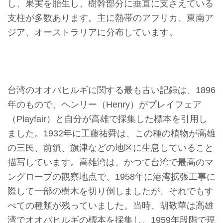
し、果実を胎生し、樹幹部分に垂直に支さえている
収
支柱が多数あります。主に熱帯のアフリカ、東南ア
蔵
ジア、オーストラリアに分布しています。
と
研
究
台湾のオオバヒルギに関する最も古い記録は、1896
台
年のもので、ヘンリー（Henry）がプレイフェア
博
（Playfair）と自分が高雄で採集した標本を引用し
館
ました。1932年に工藤祐舜は、この種の植物が高雄
に
の三民、前鎮、旗津などの地区に生息していること
つ
描写しています。高雄湾は、かつて台湾で最高のマ
い
ングローブの観察地点で、1958年に港湾拡張工事に
て
際して一部の樹木を切り倒しましたが、それでもす
べての種類が残っていました。当時、胡敬華は高雄
サ
湾でオオバヒルギの標本を採集し、1959年段階で現