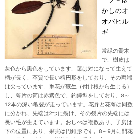
ョ
かしのオ
ン
オバヒル
ギ
展
示
常緑の喬木
情
で。樹皮は
報
灰色から黒色をしています。葉は対になって生えて
柄が長く、革質で長い楕円形をしており、その両端
学
は尖っています。単花が腋生（付け根から生じる）
習
し、萼片の筒は赤紫色で、釣鐘型をしており、8～
リ
12本の深い亀裂が走っています。花弁と花萼は同数
ソ
に分かれ、先端は2つに裂け、その裂片の先端には
ー
長い毛が生えています。おしべは複数あり、子房は
ス
下の位置にあり、果実は円錐形です。8～9月に開花