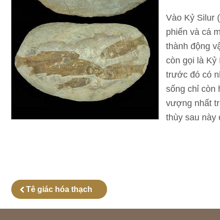
Vào Kỷ Silur 
phiến và cá m
thành động vậ
còn gọi là Kỷ
trước đó có n
sống chỉ còn 
vượng nhất tr
thùy sau này 
Tê giác hóa thạch