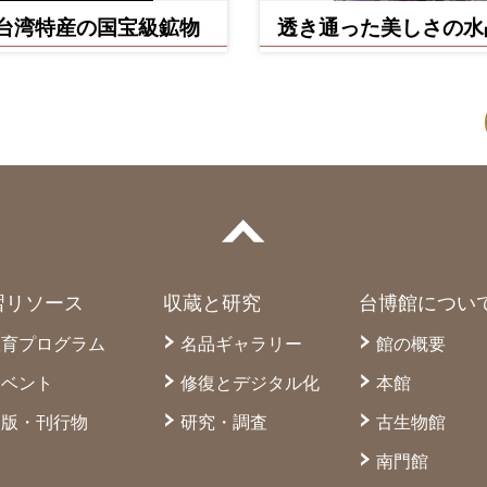
台湾特産の国宝級鉱物
透き通った美しさの水
リー
習リソース
収蔵と研究
台博館につい
教育プログラム
名品ギャラリー
館の概要
イベント
修復とデジタル化
本館
出版・刊行物
研究・調査
古生物館
南門館