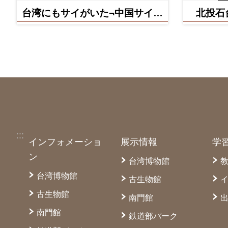
台湾にもサイがいた¬中国サイ早
北投石
坂氏亜種
:::
インフォメーショ
展示情報
学
ン
台湾博物館
台湾博物館
古生物館
古生物館
南門館
南門館
鉄道部パーク