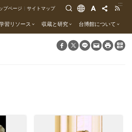
:::
ップページ
サイトマップ
学習リソース
収蔵と研究
台博館について