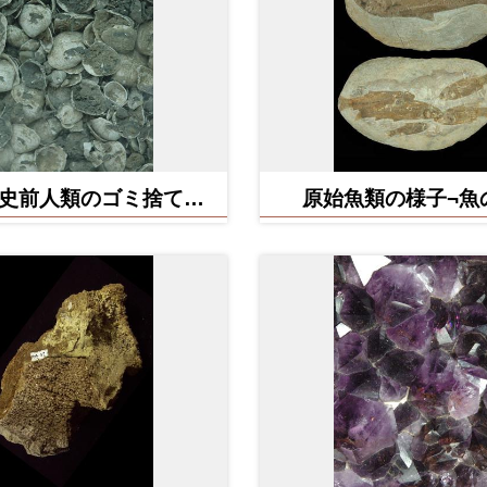
史前人類のゴミ捨て場¬
原始魚類の様子¬魚
円山貝塚