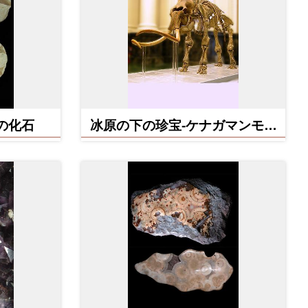
の化石
冰原の下の珍宝-ケナガマンモス
の化石