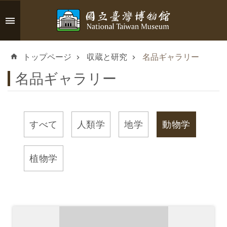
メインのコンテンツブロックにジャンプします
高
度
トップページ
収蔵と研究
名品ギャラリー
な
検
名品ギャラリー
索
すべて
人類学
地学
動物学
イ
ン
植物学
フ
ォ
メ
ー
シ