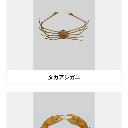
ョ
ン
展
示
情
報
学
タカアシガニ
習
リ
ソ
ー
ス