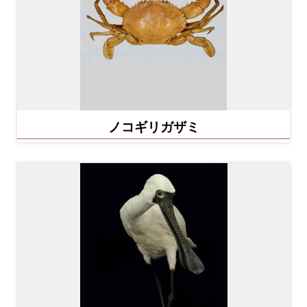
収
蔵
と
研
究
ノコギリガザミ
台
博
館
に
つ
い
て
サ