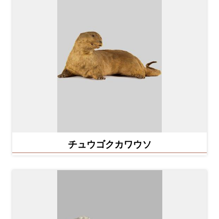
ha
sa
Ind
Tiế
on
ng
esi
Việ
a
t
チュウゴクカワウソ