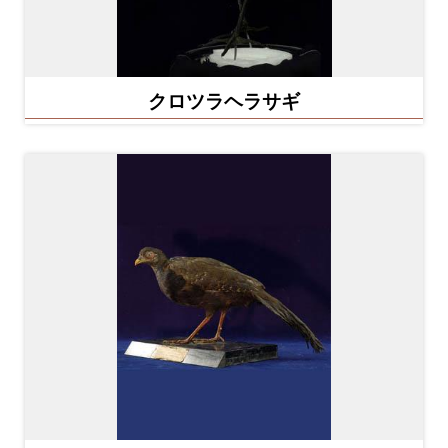
イ
ト
マ
ッ
クロツラヘラサギ
プ
デ
ー
タ
開
放
宣
言
ト
ッ