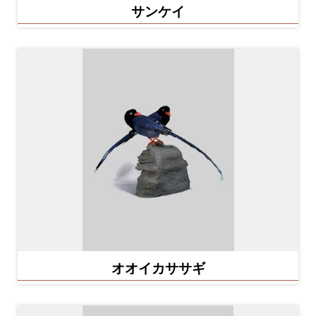
サンケイ
プ
ペ
ー
ジ
サ
イ
ト
マ
ッ
プ
En
オオイカササギ
中
glis
文
h
Ba