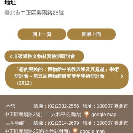
地址
訊
臺北市中正區襄陽路25號
展
覽
回上一頁
回最上面
資
訊
非破壞性文物材質檢測研討會
教
「想的與跳的：博物館中的教與學及其超越」學術
研討會－第五屆博物館研究雙年學術研討會
育
（2012）
活
動
本館
總機：(02)2382-2566
館址：100007 臺北市
出
中正區襄陽路2號(二二八和平公園內)
google map
版
古生物館
總機：(02)2314-2699
館址：100007 臺北市
文
中正區襄陽路25號(本館斜對面)
google map