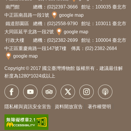
創
南門館
總機：(02)2397-3666
館址：100035 臺北市
中正區南昌路一段1號
google map
典
鐵道部園區
總機：(02)2558-9790
館址：103011 臺北市
大同區延平北路一段2號
藏
google map
行政大樓
研
總機：(02)2382-2699
館址：100004 臺北市
中正區重慶南路一段147號7樓 傳真：(02) 2382-2684
究
google map
便
Copyright © 2017 國立臺灣博物館 版權所有．建議最佳解
民
析度為1280*1024或以上
服
務
隱私權與資訊安全宣告
資料開放宣告
著作權聲明
政
府
公