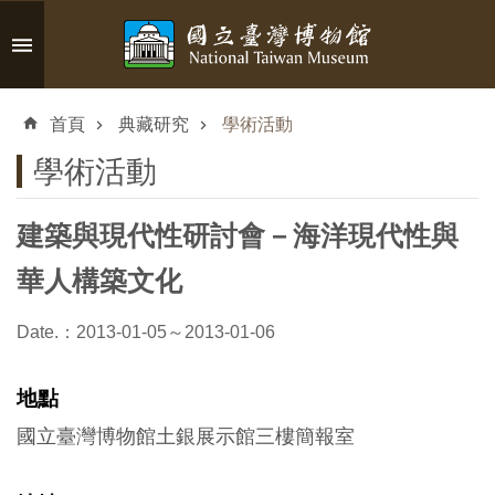
跳到主要內容區塊
進
階
首頁
典藏研究
學術活動
搜
尋
學術活動
建築與現代性研討會－海洋現代性與
認
華人構築文化
識
臺
Date.：2013-01-05～2013-01-06
博
地點
參
國立臺灣博物館土銀展示館三樓簡報室
觀
資