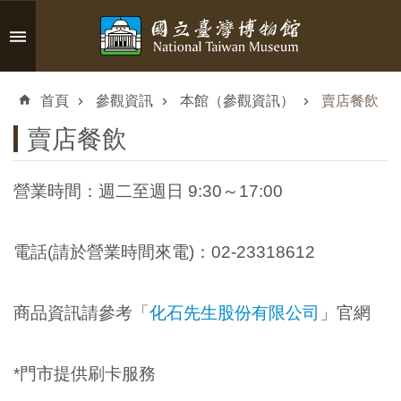
跳到主要內容區塊
進
階
首頁
參觀資訊
本館（參觀資訊）
賣店餐飲
搜
尋
賣店餐飲
營業時間：週二至週日 9:30～17:00
認
識
電話(請於營業時間來電)：02-23318612
臺
博
商品資訊請參考「
化石先生股份有限公司
」官網
參
*門市提供刷卡服務
觀
資