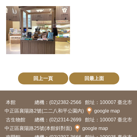
訊
展
覽
資
訊
教
回上一頁
回最上面
育
活
動
本館
總機：(02)2382-2566
館址：100007 臺北市
中正區襄陽路2號(二二八和平公園內)
google map
出
古生物館
總機：(02)2314-2699
館址：100007 臺北市
版
中正區襄陽路25號(本館斜對面)
google map
文