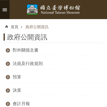
跳到主要內容區塊
進
階
首頁
政府公開資訊
搜
尋
政府公開資訊
對外關係文書
認
法規及行政規則
識
臺
預算
博
決算
參
觀
會計月報
資