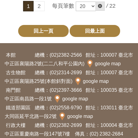
開
每頁筆數
/
22
1
2
資
訊
回上一頁
回最上面
隱
私
本館
總機：(02)2382-2566
館址：100007 臺北市
權
中正區襄陽路2號(二二八和平公園內)
google map
與
古生物館
總機：(02)2314-2699
館址：100007 臺北市
資
中正區襄陽路25號(本館斜對面)
google map
訊
南門館
總機：(02)2397-3666
館址：100035 臺北市
安
中正區南昌路一段1號
google map
全
鐵道部園區
總機：(02)2558-9790
館址：103011 臺北市
宣
大同區延平北路一段2號
google map
告
行政大樓
總機：(02)2382-2699
館址：100004 臺北市
中正區重慶南路一段147號7樓 傳真：(02) 2382-2684
資