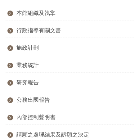
訊
本館組織及執掌
展
行政指導有關文書
覽
資
施政計劃
訊
業務統計
教
育
研究報告
活
動
公務出國報告
內部控制聲明書
出
版
請願之處理結果及訴願之決定
文