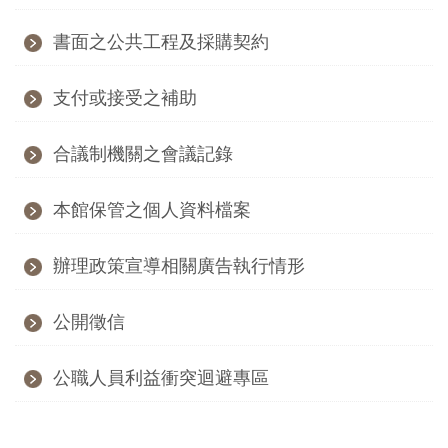
創
書面之公共工程及採購契約
典
支付或接受之補助
藏
研
合議制機關之會議記錄
究
本館保管之個人資料檔案
便
民
辦理政策宣導相關廣告執行情形
服
務
公開徵信
政
公職人員利益衝突迴避專區
府
公