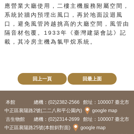
應營業大廳使用，二樓主機服務附屬空間，
系統於牆內預埋出風口，再於地面設迴風
口，避免風管跨越挑高的大廳空間，風管由
隔音材包覆。1933年《臺灣建築會誌》記
載，其冷房主機為氯甲烷系統。
回上一頁
回最上面
本館
總機：(02)2382-2566
館址：100007 臺北市
中正區襄陽路2號(二二八和平公園內)
google map
古生物館
總機：(02)2314-2699
館址：100007 臺北市
中正區襄陽路25號(本館斜對面)
google map