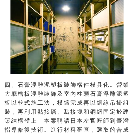
四、石膏浮雕泥塑板裝飾構件模具化。營業
大廳檐板浮雕裝飾及室內柱頭石膏浮雕泥塑
板以乾式施工法，模鑄完成再以銅線吊掛組
裝，再利用黏接層、黏接塊和鋼網固定於建
築結構體上。本案聘請日本左官匠師到臺灣
指導修復技術。進行材料審查，選取的合成