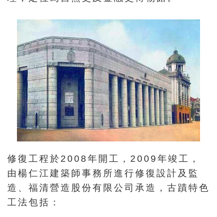
開
資
訊
隱
私
權
與
資
訊
安
修復工程於2008年開工，2009年竣工，
全
由楊仁江建築師事務所進行修復設計及監
宣
造、福清營造股份有限公司承造，古蹟特色
告
工法包括：
資