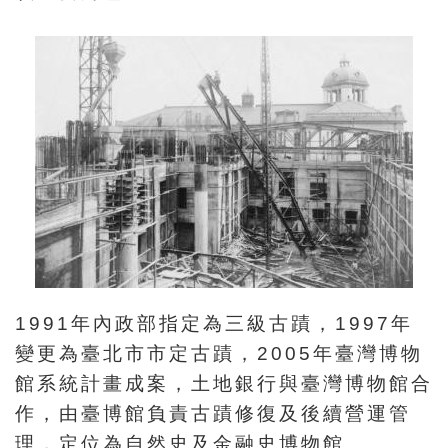
創
典
藏
研
究
便
民
服
務
1991年內政部指定為三級古蹟，1997年
變更為臺北市市定古蹟，2005年臺灣博物
政
館系統計畫成案，土地銀行與臺灣博物館合
府
作，由臺博館負責古蹟修復及後續營運管
公
理，定位為自然史及金融史博物館。