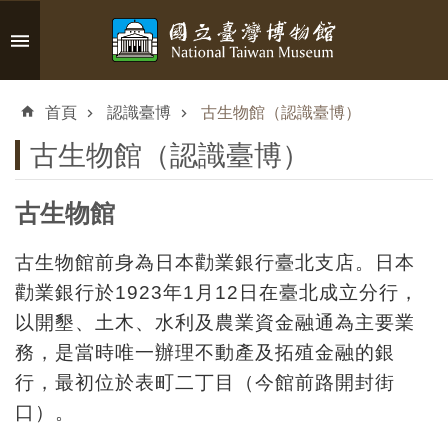
跳到主要內容區塊
進
階
首頁
認識臺博
古生物館（認識臺博）
搜
尋
古生物館（認識臺博）
古生物館
認
古生物館前身為日本勸業銀行臺北支店。日本
識
勸業銀行於1923年1月12日在臺北成立分行，
臺
以開墾、土木、水利及農業資金融通為主要業
博
務，是當時唯一辦理不動產及拓殖金融的銀
行，最初位於表町二丁目（今館前路開封街
參
口）。
觀
資