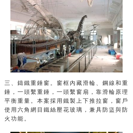
Ba
ha
sa
Ind
Tiế
on
ng
esi
Việ
a
t
三、鑄鐵重錘窗。窗框內藏滑輪、鋼線和重
錘，一頭繫重錘，一頭繫窗扇，靠滑輪原理
平衡重量。本案採用鐵製上下推拉窗，窗戶
使用六角網目鐵絲壓花玻璃，兼具防盜與防
火功能。