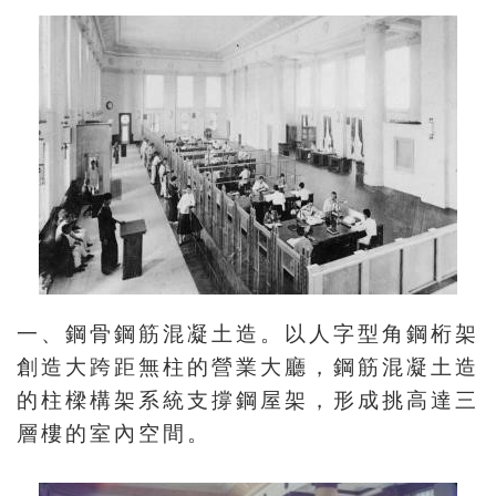
料
開
放
宣
告
著
作
權
聲
一、鋼骨鋼筋混凝土造。以人字型角鋼桁架
明
創造大跨距無柱的營業大廳，鋼筋混凝土造
的柱樑構架系統支撐鋼屋架，形成挑高達三
回
層樓的室內空間。
首
頁