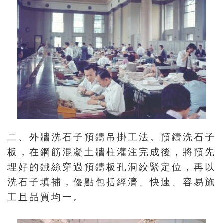
友
善
措
施
服
務
網
站
二、外牆洗石子預鑄吊掛工法。預鑄洗石子
導
板，在鋼筋混凝土牆柱灌注完成後，將預先
覽
埋好的鐵絲穿過預鑄板孔洞絞緊定位，再以
洗石子填補，優點包括經濟、快速、容易施
En
日
工且品質均一。
glis
本
h
語