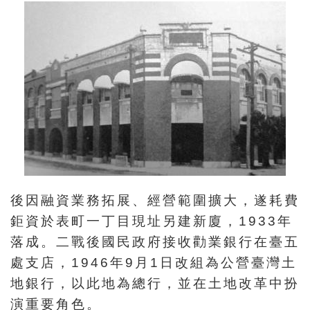
訊
展
覽
資
訊
教
育
後因融資業務拓展、經營範圍擴大，遂耗費
活
鉅資於表町一丁目現址另建新廈，1933年
動
落成。二戰後國民政府接收勸業銀行在臺五
處支店，1946年9月1日改組為公營臺灣土
出
地銀行，以此地為總行，並在土地改革中扮
版
演重要角色。
文