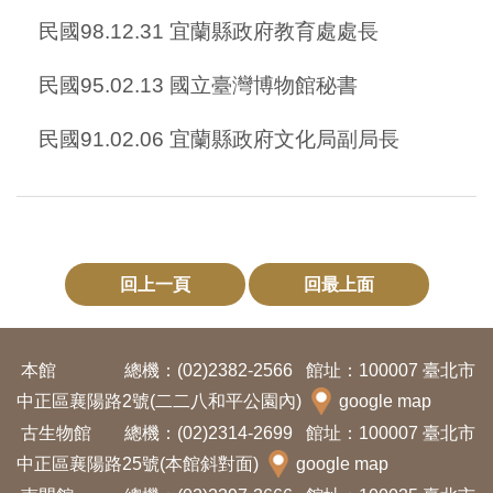
創
民國98.12.31 宜蘭縣政府教育處處長
民國95.02.13 國立臺灣博物館秘書
典
藏
民國91.02.06 宜蘭縣政府文化局副局長
研
究
便
民
回上一頁
回最上面
服
務
本館
總機：(02)2382-2566
館址：100007 臺北市
中正區襄陽路2號(二二八和平公園內)
google map
政
古生物館
總機：(02)2314-2699
館址：100007 臺北市
府
中正區襄陽路25號(本館斜對面)
google map
公