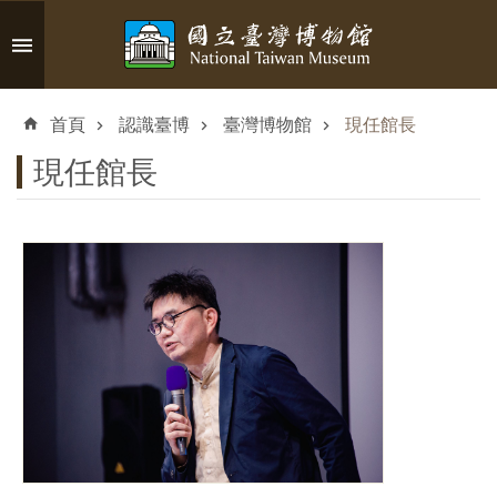
跳到主要內容區塊
進
階
首頁
認識臺博
臺灣博物館
現任館長
搜
尋
現任館長
認
識
臺
博
參
觀
資