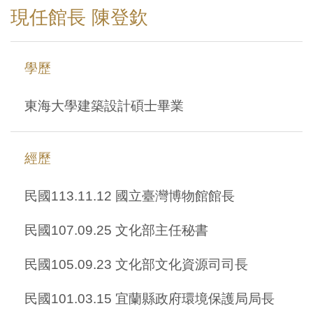
現任館長 陳登欽
訊
展
學歷
覽
資
東海大學建築設計碩士畢業
訊
經歷
教
育
民國113.11.12 國立臺灣博物館館長
活
動
民國107.09.25 文化部主任秘書
民國105.09.23 文化部文化資源司司長
出
版
民國101.03.15 宜蘭縣政府環境保護局局長
文