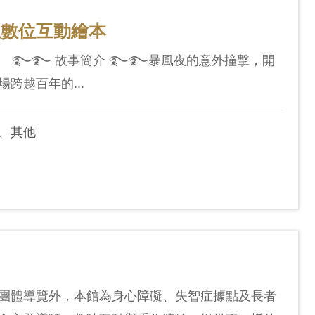
上數位互動繪本
】 ࿐࿐ 故事簡介 ࿐࿐暴風夜的意外撞擊，開
跨越百年的...
、其他
團體導覽外，本館為身心障礙、失智症據點及長者