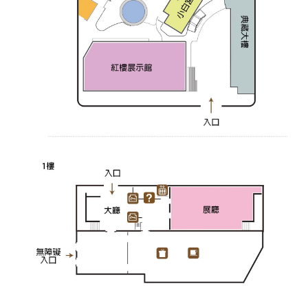
訊
展
覽
資
訊
教
育
活
動
出
版
文