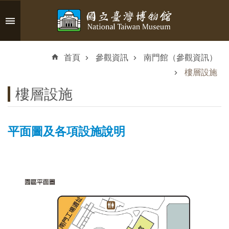
跳到主要內容區塊
進
階
首頁
參觀資訊
南門館（參觀資訊）
搜
尋
樓層設施
樓層設施
認
平面圖及各項設施說明
識
臺
博
參
觀
資