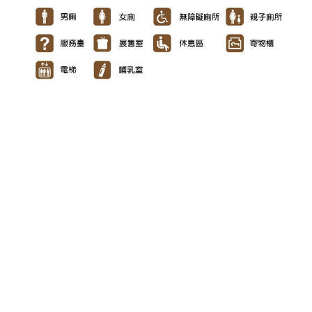
開
資
訊
隱
私
權
與
資
訊
安
全
宣
告
資