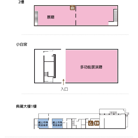
創
典
藏
研
究
便
民
服
務
政
府
公