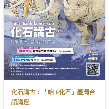
訊
展
覽
資
訊
教
育
活
動
化石講古：「咱 ê化石」臺灣台
出
版
語講座
文