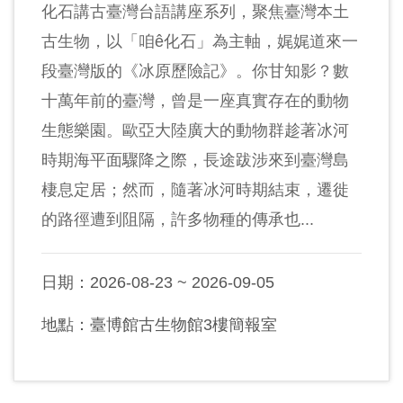
化石講古臺灣台語講座系列，聚焦臺灣本土
創
古生物，以「咱ê化石」為主軸，娓娓道來一
段臺灣版的《冰原歷險記》。你甘知影？數
典
藏
十萬年前的臺灣，曾是一座真實存在的動物
研
生態樂園。歐亞大陸廣大的動物群趁著冰河
究
時期海平面驟降之際，長途跋涉來到臺灣島
棲息定居；然而，隨著冰河時期結束，遷徙
便
的路徑遭到阻隔，許多物種的傳承也...
民
服
日期：2026-08-23 ~ 2026-09-05
務
地點：臺博館古生物館3樓簡報室
政
府
公