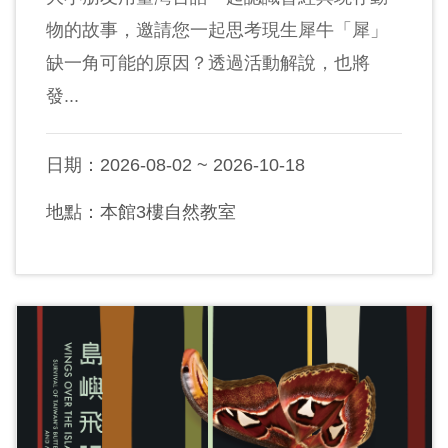
物的故事，邀請您一起思考現生犀牛「犀」
友
善
缺一角可能的原因？透過活動解說，也將
措
發...
施
服
日期：2026-08-02 ~ 2026-10-18
務
地點：本館3樓自然教室
網
站
導
覽
En
日
glis
本
h
語