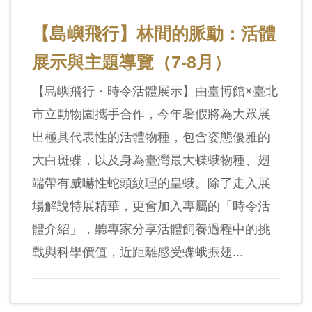
【島嶼飛行】林間的脈動：活體
展示與主題導覽（7-8月）
【島嶼飛行・時令活體展示】由臺博館×臺北
市立動物園攜手合作，今年暑假將為大眾展
出極具代表性的活體物種，包含姿態優雅的
大白斑蝶，以及身為臺灣最大蝶蛾物種、翅
端帶有威嚇性蛇頭紋理的皇蛾。除了走入展
場解說特展精華，更會加入專屬的「時令活
體介紹」，聽專家分享活體飼養過程中的挑
戰與科學價值，近距離感受蝶蛾振翅...