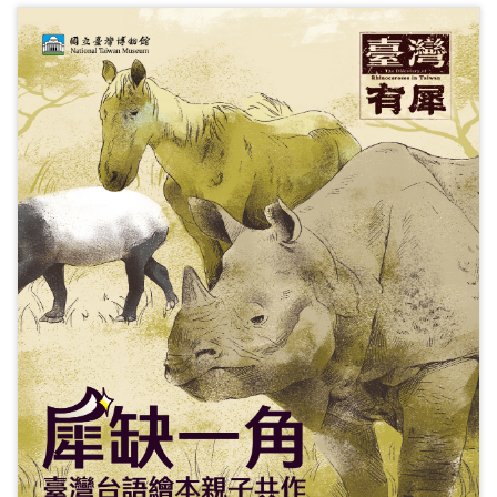
開
資
訊
隱
私
權
與
資
訊
安
全
宣
告
資