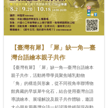
料
開
放
宣
告
【臺灣有犀】「犀」缺一角—臺
著
作
灣台語繪本親子共作
權
【臺灣有犀】「犀」缺一角—臺灣台語繪本
聲
明
親子共作，活動將帶學員聚焦哺乳動物
「角」的構造與形象，從不同視角串聯博物
回
館典藏的早坂犀牛化石，結合使用臺灣台語
首
導讀繪本、展場解說及親子共作體驗，邀請
頁
大小朋友用臺灣台語一起認識曾經與現存動