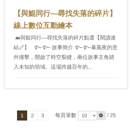
【與鯤同行—尋找失落的碎片】
線上數位互動繪本
🐋與鯤同行—尋找失落的碎片點選【閱讀連
結🔗】 ࿐࿐ 故事簡介 ࿐࿐暴風夜的意
外撞擊，開啟了時空裂縫，兩位故事主角踏
入未知的領域。這場跨越百年的...
每頁筆數
/
25
1
2
3