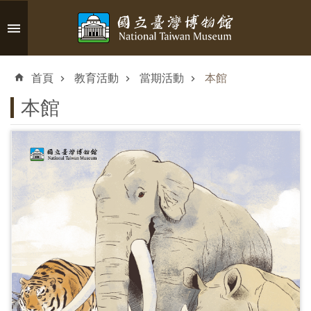
跳到主要內容區塊
進
階
首頁
教育活動
當期活動
本館
搜
尋
本館
認
識
臺
博
參
觀
資