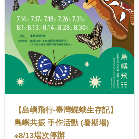
【島嶼飛行-臺灣蝶蛾生存記】
島嶼共振 手作活動 (暑期場)
※8/13場次停辦