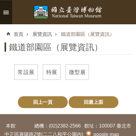
跳到主要內容區塊
進
階
首頁
展覽資訊
鐵道部園區（展覽資訊）
搜
尋
鐵道部園區（展覽資訊）
常設展
特展
微型展
認
識
臺
博
回上一頁
回最上面
參
本館
總機：(02)2382-2566
館址：100007 臺北市
觀
中正區襄陽路2號(二二八和平公園內)
google map
資