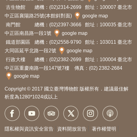
古生物館
總機：(02)2314-2699
館址：100007 臺北市
訊
中正區襄陽路25號(本館斜對面)
google map
南門館
總機：(02)2397-3666
館址：100035 臺北市
展
中正區南昌路一段1號
google map
覽
鐵道部園區
總機：(02)2558-9790
館址：103011 臺北市
資
大同區延平北路一段2號
google map
訊
行政大樓
總機：(02)2382-2699
館址：100004 臺北市
中正區重慶南路一段147號7樓 傳真：(02) 2382-2684
教
google map
育
Copyright © 2017 國立臺灣博物館 版權所有．建議最佳解
活
析度為1280*1024或以上
動
出
版
隱私權與資訊安全宣告
資料開放宣告
著作權聲明
文