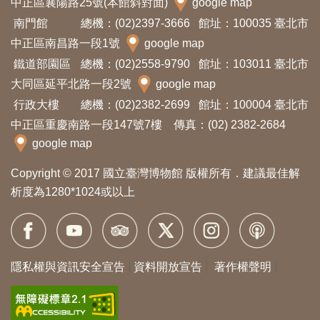
中正區襄陽路25號(本館斜對面)
google map
訊
南門館
總機：(02)2397-3666
館址：100035 臺北市
中正區南昌路一段1號
google map
展
鐵道部園區
總機：(02)2558-9790
館址：103011 臺北市
覽
大同區延平北路一段2號
google map
資
行政大樓
總機：(02)2382-2699
館址：100004 臺北市
訊
中正區重慶南路一段147號7樓 傳真：(02) 2382-2684
google map
教
Copyright © 2017 國立臺灣博物館 版權所有．建議最佳解
育
析度為1280*1024或以上
活
動
隱私權與資訊安全宣告
資料開放宣告
著作權聲明
出
版
文