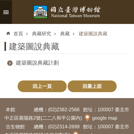
跳到主要內容區塊
進
階
首頁
典藏研究
典藏
建築圖說典藏
搜
尋
建築圖說典藏
建築圖說典藏計劃
認
識
回上一頁
回最上面
臺
博
本館
總機：(02)2382-2566
館址：100007 臺北市
參
中正區襄陽路2號(二二八和平公園內)
google map
觀
古生物館
總機：(02)2314-2699
館址：100007 臺北市
資