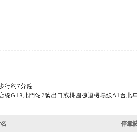
步行約7分鐘
店線G13北門站2號出口或桃園捷運機場線A1台北
站名
停靠