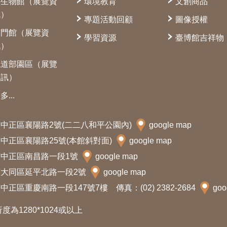
古生物館（展覽資
環境教育
文創商品
訊）
專題活動回顧
圖像授權
南門館（展覽資
學習資源
臺博館吉祥物
訊）
鐵道部園區（展覽
資訊）
多...
北市中正區襄陽路2號(二二八和平公園內)
google map
北市中正區襄陽路25號(本館斜對面)
google map
北市中正區南昌路一段1號
google map
北市大同區延平北路一段2號
google map
中正區重慶南路一段147號7樓 傳真：(02) 2382-2684
goo
析度為1280*1024或以上