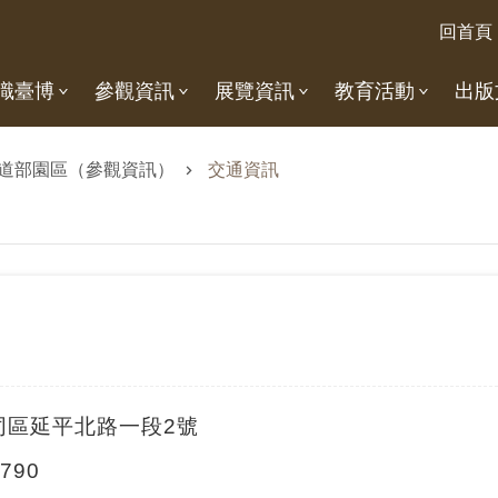
回首頁
識臺博
參觀資訊
展覽資訊
教育活動
出版
道部園區（參觀資訊）
交通資訊
大同區延平北路一段2號
790