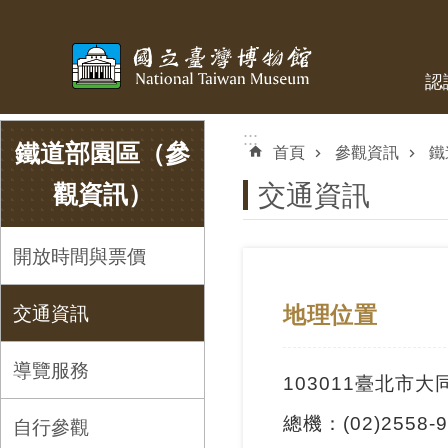
跳到主要內容區塊
認
:::
:::
鐵道部園區（參
首頁
參觀資訊
鐵
交通資訊
觀資訊）
開放時間與票價
交通資訊
地理位置
導覽服務
103011臺北市
總機：(02)2558-9
自行參觀