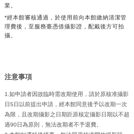
業。
料
開
*經本館審核通過，於使用前向本館繳納清潔管
放
理費後，至服務臺憑借攝影證，配戴後方可拍
宣
攝。
告
著
作
權
注意事項
聲
明
1.如申請者因故臨時需改期使用，請於原核准攝影
日5日以前提出申請，經本館同意後予以改期一次
回
為限，且改期攝影之日期距原核定攝影日期以不超
首
過90日為原則，無法改期者不予退費。
頁