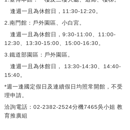
創
逢週一且為休館日，11:30-12:20。
2.南門館：戶外園區、小白宮。
典
藏
逢週一且為休館日，9:30-11:00、11:00-
研
12:30、13:30-15:00、15:00-16:30。
究
3.鐵道部園區：戶外園區。
逢週一且為休館日， 13:30-14:30、14:40-
便
15:40。
民
服
*週一逢國定假日及連續假日均照常開館，不受
務
理申請。
洽詢電話：02-2382-2524分機7465吳小姐 教
政
育推廣組
府
公