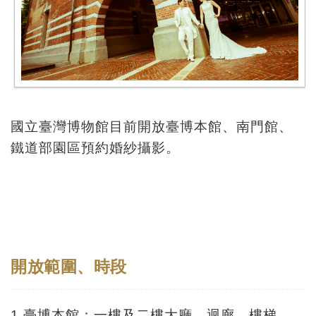
訊
展
覽
資
訊
國立臺灣博物館目前開放臺博本館、南門館、
鐵道部園區預約婚紗攝影。
教
育
活
動
開放範圍、時段
出
版
文
1.臺博本館：一樓及二樓大廳、迴廊、樓梯。