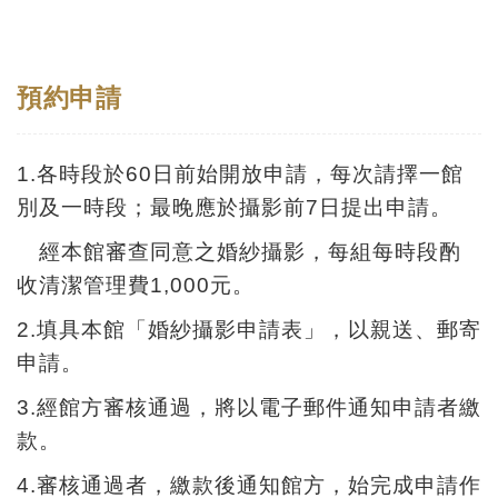
開
資
訊
預約申請
隱
1.各時段於60日前始開放申請，每次請擇一館
私
別及一時段；最晚應於攝影前7日提出申請。
權
與
經本館審查同意之婚紗攝影，每組每時段酌
資
收清潔管理費1,000元。
訊
2.填具本館「婚紗攝影申請表」，以親送、郵寄
安
申請。
全
宣
3.經館方審核通過，將以電子郵件通知申請者繳
告
款。
4.審核通過者，繳款後通知館方，始完成申請作
資