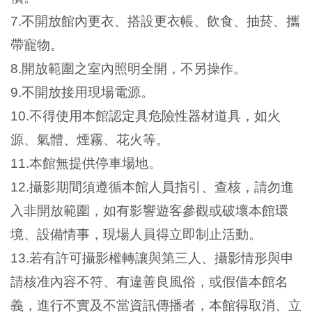
Ba
ha
7.不開放館內更衣、搭設更衣帳、飲食、抽菸、攜
sa
Ind
Tiế
帶寵物。
on
ng
esi
Việ
8.開放範圍之室內照明全開，不另操作。
a
t
9.不開放接用現場電源。
10.不得使用本館認定具危險性器材道具，如火
源、氣體、煙霧、花火等。
11.本館無提供停車場地。
12.攝影期間須遵循本館人員指引、查核，請勿進
入非開放範圍，如有影響遊客參觀或破壞本館環
境、設備情事，現場人員得立即制止活動。
13.若有許可攝影權轉讓與第三人、攝影情形與申
請核准內容不符、有違善良風俗，或假借本館名
義，進行不實及不當資訊傳播者，本館得取消、立