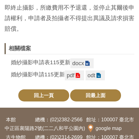
即終止攝影，所繳費用不予退還，並停止其爾後申
請權利，申請者及拍攝者不得提出異議及請求損害
賠償。
相關檔案
婚紗攝影申請表115更新
docx
婚紗攝影申請115更新
pdf
odt
回上一頁
回最上面
本館
總機：(02)2382-2566
館址：100007 臺北市
中正區襄陽路2號(二二八和平公園內)
google map
古生物館
總機：(02)2314-2699
館址：100007 臺北市