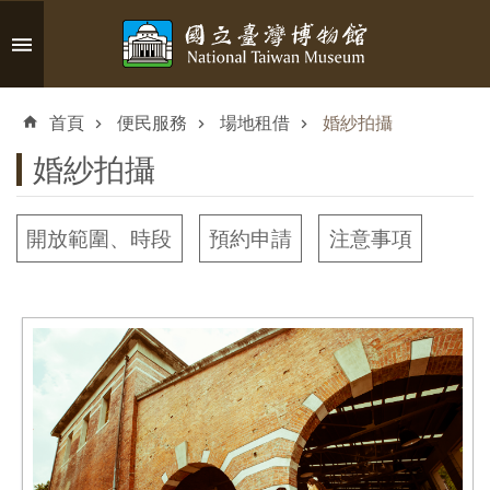
跳到主要內容區塊
進
階
首頁
便民服務
場地租借
婚紗拍攝
搜
尋
婚紗拍攝
開放範圍、時段
預約申請
注意事項
認
識
臺
博
參
觀
資