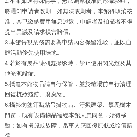
2.本館如遇特殊情事，無法照原核准開放攝影時，
友
將通知申請者改期；如無法改期者，本館得取消核
善
准，其已繳納費用無息退還，申請者及拍攝者不得
措
提出異議及請求損害賠償。
施
3.本館得視業務需要與申請內容保留准駁，並以自
服
辦活動優先使用場地。
務
4.若於有展品陳列處攝影時，禁止使用閃光燈及其
網
他光源設備。
站
5.攜進本館物品請自行保管，並於離場前自行清理
導
回復梳妝殘跡、廢棄物。
覽
6.攝影勿塗釘黏貼吊掛物品、汙損建築、攀爬樹木
門窗，既有設備物品需經本館人員同意，始得移
En
日
glis
本
動；如有損毀或故障，當事人應回復原狀或照價賠
h
語
償。