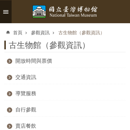
跳到主要內容區塊
進
階
首頁
參觀資訊
古生物館（參觀資訊）
搜
尋
古生物館（參觀資訊）
開放時間與票價
認
交通資訊
識
臺
導覽服務
博
自行參觀
參
觀
賣店餐飲
資