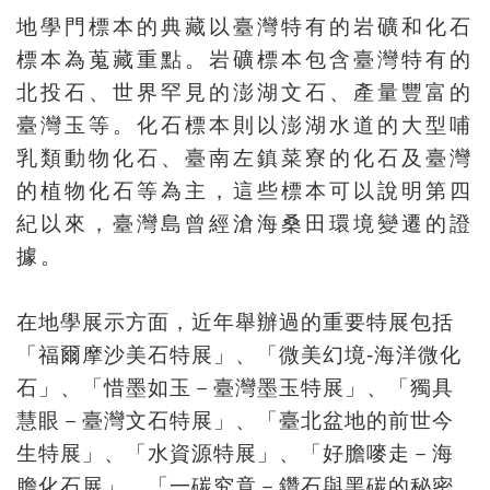
地學門標本的典藏以臺灣特有的岩礦和化石
料
標本為蒐藏重點。岩礦標本包含臺灣特有的
開
北投石、世界罕見的澎湖文石、產量豐富的
放
臺灣玉等。化石標本則以澎湖水道的大型哺
宣
乳類動物化石、臺南左鎮菜寮的化石及臺灣
告
的植物化石等為主，這些標本可以說明第四
著
紀以來，臺灣島曾經滄海桑田環境變遷的證
作
據。
權
聲
在地學展示方面，近年舉辦過的重要特展包括
明
「福爾摩沙美石特展」、「微美幻境
-
海洋微化
石」、「惜墨如玉－臺灣墨玉特展」、「獨具
回
慧眼－臺灣文石特展」、「臺北盆地的前世今
首
生特展」、「水資源特展」、「好膽嘜走－海
頁
膽化石展」、「一碳究竟－鑽石與黑碳的秘密