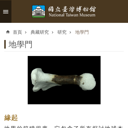
跳到主要內容區塊
進
階
首頁
典藏研究
研究
地學門
搜
尋
地學門
認
識
臺
博
參
緣起
觀
資