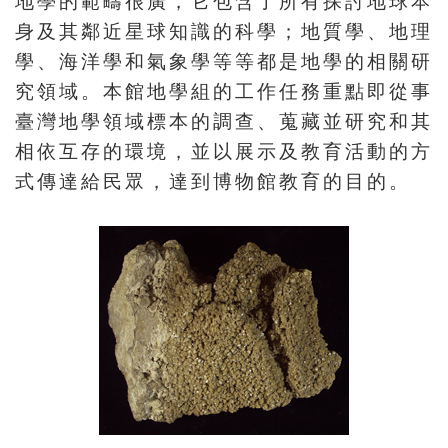
地學的範疇很廣，它包含了所有探討地球本
訊
身及其鄰近星球知識的科學；地質學、地理
學、海洋學和氣象學等等都是地學的相關研
展
究領域。本館地學組的工作任務重點即從事
覽
臺灣地學領域標本的調查、蒐藏並研究和其
資
相依互存的環境，並以展示及教育活動的方
訊
式傳達給民眾，達到博物館教育的目的。
教
育
活
動
出
版
文