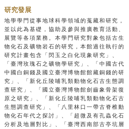
創
研究發展
地學學門從事地球科學領域的蒐藏和研究，
典
並以此為基礎，協助及參與推廣教育活動、
藏
展覽等各項業務。本學門研究對象包括古生
研
物化石及礦物岩石的研究，本館過往執行的
究
研究計畫包含「閃玉之白化現象研究」、
「臺灣玫瑰石之礦物學研究」、「中國古代
便
中國白銅錢及國立臺灣博物館館藏銅錢的研
民
究」、「
新化丘陵哺乳類動物化石古生態調
服
查研究
」、「
國立臺灣博物館劍齒象骨架復
務
原之研究
」、「新化丘陵哺乳類動物化石古
生態調查研究」、「八里林口一帶古脊椎動
政
物化石年代之探討」、「超微及有孔蟲化石
府
分析及地層對比」、「臺灣西南部古亭坑層
公