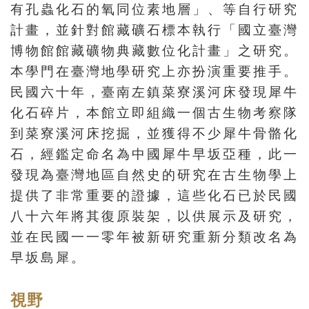
有孔蟲化石的氧同位素地層」、等自行研究
開
計畫，並針對館藏礦石標本執行「國立臺灣
資
博物館館藏礦物典藏數位化計畫」之研究。
訊
本學門在臺灣地學研究上亦扮演重要推手。
民國六十年，臺南左鎮菜寮溪河床發現犀牛
隱
化石碎片，本館立即組織一個古生物考察隊
私
權
到菜寮溪河床挖掘，並獲得不少犀牛骨骼化
與
石，經鑑定命名為中國犀牛早坂亞種，此一
資
發現為臺灣地區自然史的研究在古生物學上
訊
提供了非常重要的證據，這些化石已於民國
安
八十六年將其復原裝架，以供展示及研究，
全
並在民國一一零年被新研究重新分類改名為
宣
早坂島犀。
告
視野
資