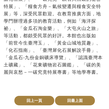
特展」、「糧食方舟－氣候變遷與糧食安全特
友
展」等，深受民眾歡迎。在教育推廣方面，地
善
學門辦理過多項的教育活動，例如「海洋探
措
祕」、「金瓜石淘金樂」、「大屯火山之旅」
施
等活動，都頗受民眾的好評。本館也出版如
服
「前世今生臺灣玉」、「黃金山城地質趣」、
務
「化石指南」、「臺灣犀化石展解說手冊」、
網
「金瓜石
-
九份金銅礦床導覽」、「認識臺灣本
站
土礦藏」、「花東礦物岩石圖鑑」、「碳的美
導
麗與哀愁－一碳究竟特展專書」等地學專書。
覽
En
日
glis
本
回上一頁
回最上面
h
語