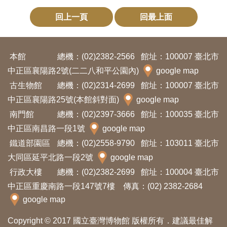
創
回上一頁
回最上面
典
藏
本館
總機：(02)2382-2566
館址：100007 臺北市
研
中正區襄陽路2號(二二八和平公園內)
google map
究
古生物館
總機：(02)2314-2699
館址：100007 臺北市
中正區襄陽路25號(本館斜對面)
google map
南門館
總機：(02)2397-3666
館址：100035 臺北市
便
中正區南昌路一段1號
google map
民
鐵道部園區
總機：(02)2558-9790
館址：103011 臺北市
服
大同區延平北路一段2號
google map
務
行政大樓
總機：(02)2382-2699
館址：100004 臺北市
中正區重慶南路一段147號7樓 傳真：(02) 2382-2684
政
google map
府
公
Copyright © 2017 國立臺灣博物館 版權所有．建議最佳解