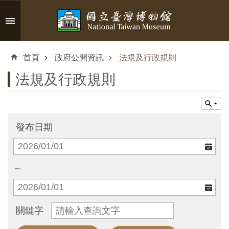
跳到主要內容區塊
進
階
首頁
政府公開資訊
法規及行政規則
搜
尋
法規及行政規則
認
發布日期
識
臺
博
～
參
關鍵字
觀
資