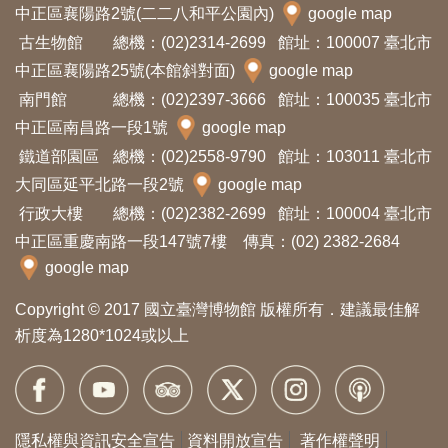
中正區襄陽路2號(二二八和平公園內)
google map
料
古生物館
總機：(02)2314-2699
館址：100007 臺北市
開
中正區襄陽路25號(本館斜對面)
google map
放
南門館
總機：(02)2397-3666
館址：100035 臺北市
宣
中正區南昌路一段1號
google map
告
鐵道部園區
總機：(02)2558-9790
館址：103011 臺北市
大同區延平北路一段2號
google map
著
行政大樓
總機：(02)2382-2699
館址：100004 臺北市
作
中正區重慶南路一段147號7樓 傳真：(02) 2382-2684
權
google map
聲
明
Copyright © 2017 國立臺灣博物館 版權所有．建議最佳解
析度為1280*1024或以上
回
首
頁
隱私權與資訊安全宣告
資料開放宣告
著作權聲明