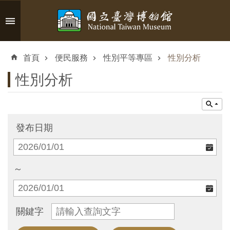
跳到主要內容區塊
進
階
首頁
便民服務
性別平等專區
性別分析
搜
尋
性別分析
認
發布日期
識
臺
博
～
參
關鍵字
觀
資