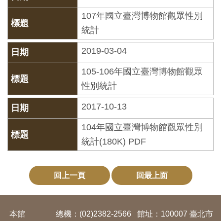
開
107年國立臺灣博物館觀眾性別
資
統計
訊
2019-03-04
隱
105-106年國立臺灣博物館觀眾
私
性別統計
權
2017-10-13
與
資
104年國立臺灣博物館觀眾性別
訊
統計(180K) PDF
安
全
回上一頁
回最上面
宣
告
本館
總機：(02)2382-2566
館址：100007 臺北市
資