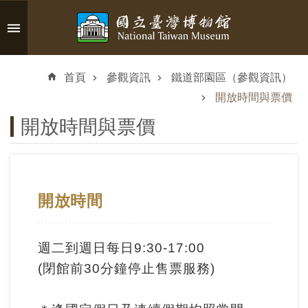
跳到主要內容區塊
進
階
首頁
參觀資訊
鐵道部園區（參觀資訊）
搜
尋
開放時間與票價
開放時間與票價
認
識
開放時間
臺
博
週二到週日每日9:30-17:00
參
(閉館前30分鐘停止售票服務)
觀
資