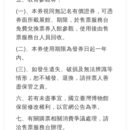
友
(一)、本券視同無記名有價證券，可憑
善
券面所載展館、期限，於售票服務台
措
免費兌換票券入館參觀，使用後由售
施
票服務台人員回收。
服
(二)、本券使用期限為發券日起一年
務
內。
網
(三)、如發生遺失、破損及無法辨識等
站
情形，恕不補發、退換，請持票人善
導
盡保管之責。
覽
六、若有未盡事宜，國立臺灣博物館
保留修改權利，以官網公告為準。
En
日
glis
本
七、有關購票相關消費爭議處理，請
h
語
洽售票服務台辦理。