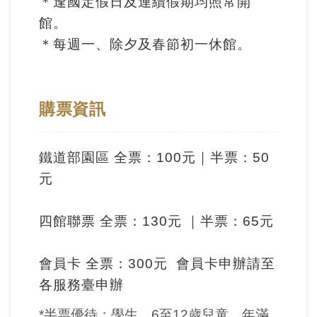
＊逢國定假日及連續假期均照常開
訊
館。
＊每週一、除夕及春節初一休館。
展
覽
資
購票資訊
訊
鐵道部園區 全票：100元｜半票：50
教
元
育
活
四館聯票 全票：130元 ｜半票：65元
動
會員卡 全票：300元 會員卡申辦請至
出
各服務臺申辦
版
文
*半票優待：學生、6至12歲兒童，年滿