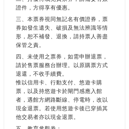
證件，方得享有優惠。
料
開
三、本票券視同無記名有價證券，票
放
券如發生遺失、破損及無法辨識等情
宣
形，恕不補發、退換，請持票人善盡
告
保管之責。
著
四、未使用之票券，如需申辦退票，
作
請於售票服務台辦理。以原購票方式
權
退還，不收手續費。
聲
惟以信用卡、行動支付、悠遊卡購
明
票，以及持悠遊卡於閘門感應入館
者，遇館方網路斷線、停電時，改以
回
現金退票。若使用悠遊卡後已穿插其
首
他交易者亦以現金退票。
頁
五、教育參觀劵：