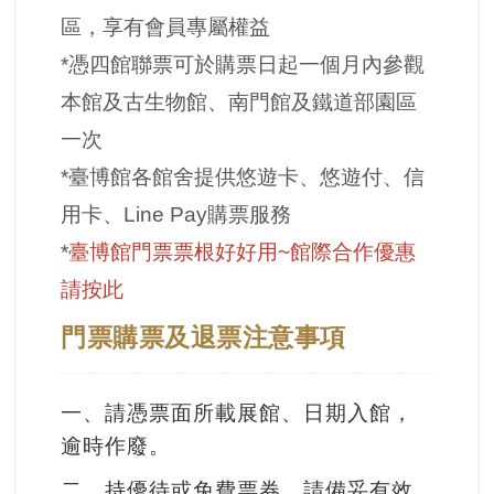
開
區，享有會員專屬權益
資
*憑四館聯票可於購票日起一個月內參觀
訊
本館及古生物館、南門館及鐵道部園區
一次
隱
*臺博館各館舍提供悠遊卡、悠遊付、信
私
權
用卡、Line Pay購票服務
與
*
臺博館門票票根好好用~館際合作優惠
資
請按此
訊
門票購票及退票注意事項
安
全
宣
一、請憑票面所載展館、日期入館，
告
逾時作廢。
二、持優待或免費票券，請備妥有效
資