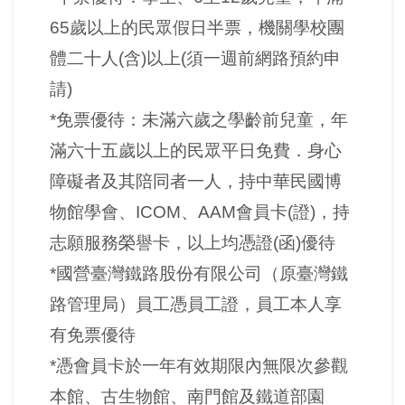
創
65歲以上的民眾假日半票，機關學校團
體二十人(含)以上(須一週前網路預約申
典
請)
藏
*免票優待：未滿六歲之學齡前兒童，年
研
滿六十五歲以上的民眾平日免費．身心
究
障礙者及其陪同者一人，持中華民國博
便
物館學會、ICOM、AAM會員卡(證)，持
民
志願服務榮譽卡，以上均憑證(函)優待
服
*國營臺灣鐵路股份有限公司（原臺灣鐵
務
路管理局）員工憑員工證，員工本人享
有免票優待
政
*憑會員卡於一年有效期限內無限次參觀
府
公
本館、古生物館、南門館及鐵道部園