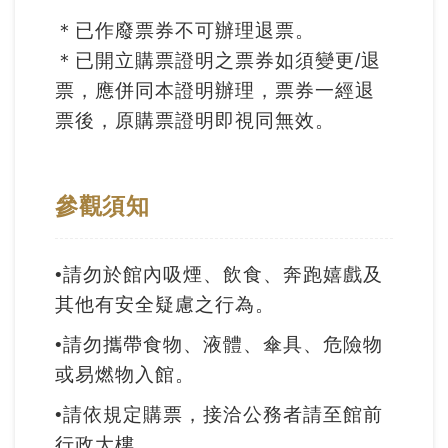
Ba
ha
＊已作廢票券不可辦理退票。
sa
Ind
Tiế
＊已開立購票證明之票券如須變更/退
on
ng
票，應併同本證明辦理，票券一經退
esi
Việ
a
t
票後，原購票證明即視同無效。
參觀須知
•請勿於館內吸煙、飲食、奔跑嬉戲及
其他有安全疑慮之行為。
•請勿攜帶食物、液體、傘具、危險物
或易燃物入館。
•請依規定購票，接洽公務者請至館前
行政大樓。