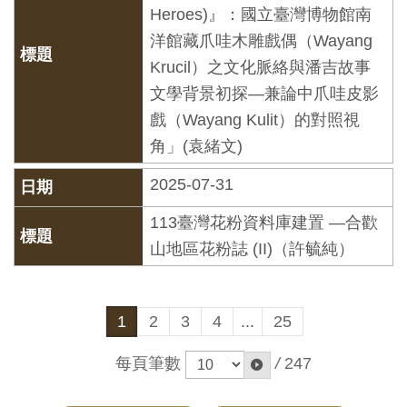
Heroes)』：國立臺灣博物館南
料
洋館藏爪哇木雕戲偶（Wayang
開
Krucil）之文化脈絡與潘吉故事
放
文學背景初探—兼論中爪哇皮影
宣
戲（Wayang Kulit）的對照視
告
角」(袁緒文)
著
2025-07-31
作
113臺灣花粉資料庫建置 —合歡
權
山地區花粉誌 (II)（許毓純）
聲
明
1
2
3
4
...
25
回
首
每頁筆數
/
247
頁