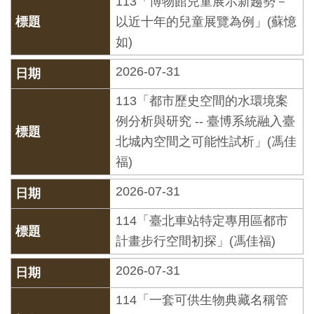
113「博物館兒童展示新趨勢－
創
以近十年的兒童展覽為例」(蘇憶
如)
典
2026-07-31
藏
研
113「都市歷史空間的水環境案
究
例分析與研究 -- 臺博系統融入臺
北城內空間之可能性試析」(馮佳
便
福)
民
2026-07-31
服
務
114「臺北車站特定專用區都市
計畫步行空間初探」(馮佳福)
政
2026-07-31
府
114「一套可供生物典藏名稱管
公