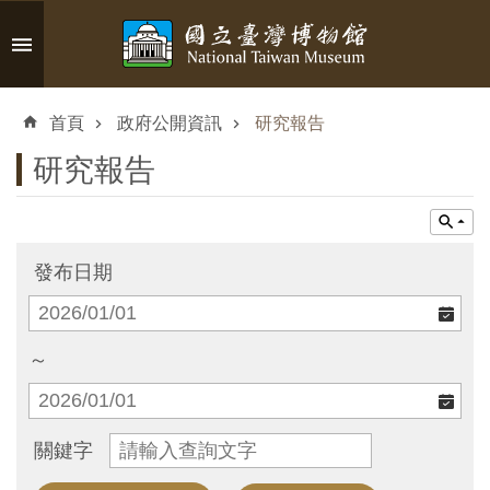
跳到主要內容區塊
進
階
首頁
政府公開資訊
研究報告
搜
尋
研究報告
認
發布日期
識
臺
博
～
參
關鍵字
觀
資