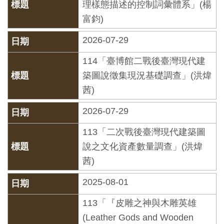
理樣態描述的控制詞彙體系」(楊
開
富鈞)
資
訊
2026-07-29
114「臺博館二戰後臺灣現代建
隱
築圖說徵集現況基礎調查」(洪煒
私
茜)
權
與
2026-07-29
資
113「二次戰後臺灣現代建築圖
訊
說之文化資產數量調查」(洪煒
安
茜)
全
2025-08-01
宣
告
113「『皮雕之神與木雕英雄
(Leather Gods and Wooden
資