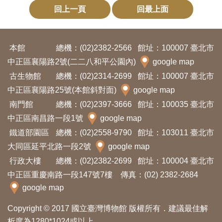
回上一頁
回最上面
友
善
措
本館
總機：(02)2382-2566
館址：100007 臺北市
施
中正區襄陽路2號(二二八和平公園內)
google map
服
古生物館
總機：(02)2314-2699
館址：100007 臺北市
務
中正區襄陽路25號(本館斜對面)
google map
南門館
總機：(02)2397-3666
館址：100035 臺北市
網
中正區南昌路一段1號
google map
站
鐵道部園區
總機：(02)2558-9790
館址：103011 臺北市
導
大同區延平北路一段2號
google map
覽
行政大樓
總機：(02)2382-2699
館址：100004 臺北市
中正區重慶南路一段147號7樓 傳真：(02) 2382-2684
google map
En
日
glis
本
h
語
Copyright © 2017 國立臺灣博物館 版權所有．建議最佳解
析度為1280*1024或以上