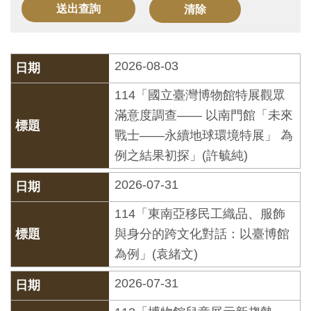
訊
展
2026-08-03
覽
114「國立臺灣博物館特展觀眾
資
滿意度調查—— 以南門館「未來
訊
戰士——永續地球環境特展」 為
例之結果初探」(許毓純)
教
育
2026-07-31
活
114「東南亞移民工織品、服飾
動
與身分的跨文化對話：以臺博館
為例」(袁緒文)
出
2026-07-31
版
文