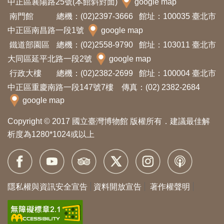
中正區襄陽路25號(本館斜對面)
google map
創
南門館
總機：(02)2397-3666
館址：100035 臺北市
中正區南昌路一段1號
google map
典
鐵道部園區
總機：(02)2558-9790
館址：103011 臺北市
藏
大同區延平北路一段2號
google map
研
行政大樓
總機：(02)2382-2699
館址：100004 臺北市
究
中正區重慶南路一段147號7樓 傳真：(02) 2382-2684
google map
便
Copyright © 2017 國立臺灣博物館 版權所有．建議最佳解
民
析度為1280*1024或以上
服
務
隱私權與資訊安全宣告
資料開放宣告
著作權聲明
政
府
公