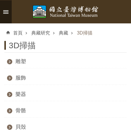
跳到主要內容區塊
進
階
首頁
典藏研究
典藏
3D掃描
搜
尋
3D掃描
雕塑
認
服飾
識
臺
樂器
博
骨骼
參
觀
貝殼
資