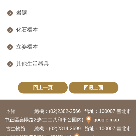
訊
岩礦
展
化石標本
覽
資
立姿標本
訊
其他生活器具
教
育
回上一頁
回最上面
活
動
本館
總機：(02)2382-2566
館址：100007 臺北市
出
中正區襄陽路2號(二二八和平公園內)
google map
版
古生物館
總機：(02)2314-2699
館址：100007 臺北市
文