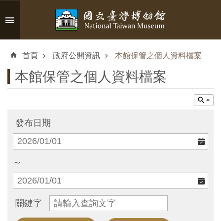
跳到主要內容區塊
進
階
首頁
政府公開資訊
本館保管之個人資料檔案
搜
尋
本館保管之個人資料檔案
認
發布日期
識
臺
博
～
參
關鍵字
觀
資