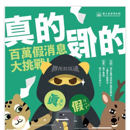
開
資
訊
隱
私
權
與
資
訊
安
全
宣
告
資