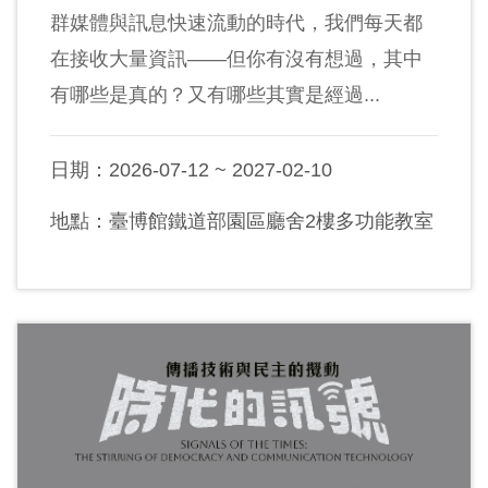
群媒體與訊息快速流動的時代，我們每天都
友
在接收大量資訊——但你有沒有想過，其中
善
有哪些是真的？又有哪些其實是經過...
措
施
服
日期：2026-07-12 ~ 2027-02-10
務
地點：臺博館鐵道部園區廳舍2樓多功能教室
網
站
導
覽
En
日
glis
本
h
語