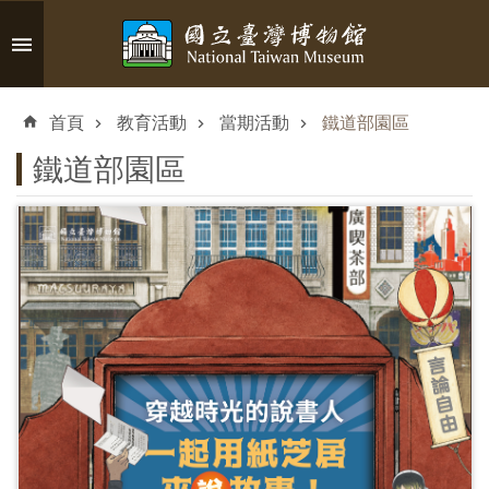
跳到主要內容區塊
進
階
首頁
教育活動
當期活動
鐵道部園區
搜
尋
鐵道部園區
認
識
臺
博
參
觀
資