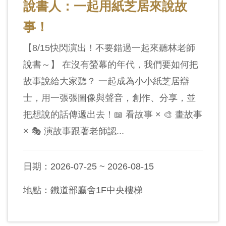
說書人：一起用紙芝居來說故
創
事！
典
【8/15快閃演出！不要錯過一起來聽林老師
藏
說書～】 在沒有螢幕的年代，我們要如何把
研
故事說給大家聽？ 一起成為小小紙芝居辯
究
士，用一張張圖像與聲音，創作、分享，並
把想說的話傳遞出去！📖 看故事 × 🎨 畫故事
便
民
× 🎭 演故事跟著老師認...
服
務
日期：2026-07-25 ~ 2026-08-15
政
地點：鐵道部廳舍1F中央樓梯
府
公