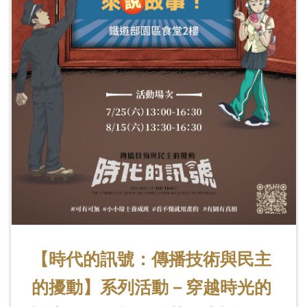
訊
展
覽
資
訊
教
育
活
動
【時代的訊號：傳播技術與民主
出
版
的擾動】系列活動－穿越時光的
文