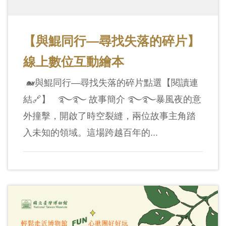
【與鯤同行—尋找失落的碎片】
線上數位互動繪本
🐋與鯤同行—尋找失落的碎片點選【閱讀連
結🔗】 ࿐࿐ 故事簡介 ࿐࿐暴風夜的意
外撞擊，開啟了時空裂縫，兩位故事主角踏
入未知的領域。這場跨越百年的...