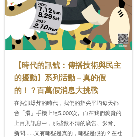
料
開
放
宣
告
著
【時代的訊號：傳播技術與民主
作
的擾動】系列活動－真的假
權
聲
的！？百萬假消息大挑戰
明
在資訊爆炸的時代，我們的指尖平均每天都
會「滑」手機上達5,000次。而在我們瀏覽的
回
首
上百則訊息中，那些數不清的廣告、影音、
頁
新聞......又有哪些是真的，哪些是假的？在社