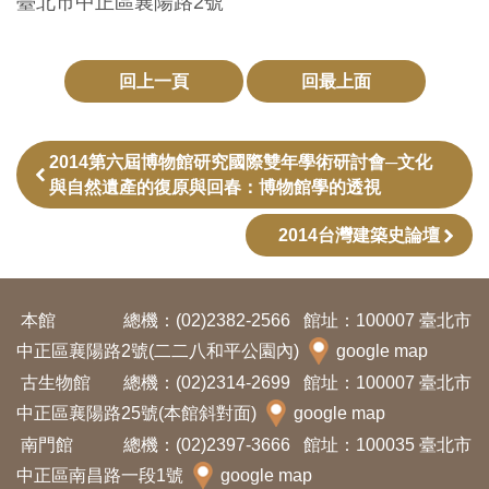
臺北市中正區襄陽路2號
訊
回上一頁
回最上面
展
覽
資
2014第六屆博物館研究國際雙年學術研討會─文化
與自然遺產的復原與回春：博物館學的透視
訊
2014台灣建築史論壇
教
育
活
本館
總機：(02)2382-2566
館址：100007 臺北市
動
中正區襄陽路2號(二二八和平公園內)
google map
古生物館
總機：(02)2314-2699
館址：100007 臺北市
中正區襄陽路25號(本館斜對面)
google map
出
南門館
總機：(02)2397-3666
館址：100035 臺北市
版
中正區南昌路一段1號
google map
文