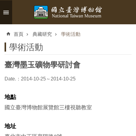
跳到主要內容區塊
進
階
首頁
典藏研究
學術活動
搜
尋
學術活動
臺灣墨玉礦物學研討會
認
Date.：2014-10-25～2014-10-25
識
臺
地點
博
國立臺灣博物館展覽館三樓視聽教室
參
地址
觀
資