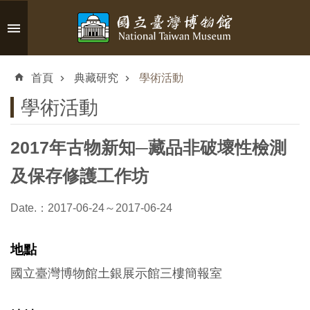
跳到主要內容區塊
進
階
首頁
典藏研究
學術活動
搜
尋
學術活動
2017年古物新知─藏品非破壞性檢測
認
及保存修護工作坊
識
臺
Date.：2017-06-24～2017-06-24
博
地點
參
國立臺灣博物館土銀展示館三樓簡報室
觀
資