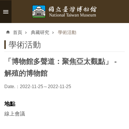
跳到主要內容區塊
進
階
首頁
典藏研究
學術活動
搜
尋
學術活動
「博物館多聲道：聚焦亞太觀點」 -
認
解殖的博物館
識
臺
Date.：2022-11-25～2022-11-25
博
地點
參
線上會議
觀
資