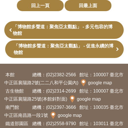
回上一頁
回最上面
訊
展
「博物館多聲道：聚焦亞太觀點」 - 多元包容的博
覽
物館
資
「博物館多聲道：聚焦亞太觀點」 - 促進永續的博
訊
物館
教
本館
總機：(02)2382-2566
館址：100007 臺北市
育
中正區襄陽路2號(二二八和平公園內)
google map
活
古生物館
總機：(02)2314-2699
館址：100007 臺北市
動
中正區襄陽路25號(本館斜對面)
google map
南門館
總機：(02)2397-3666
館址：100035 臺北市
出
中正區南昌路一段1號
google map
版
鐵道部園區
總機：(02)2558-9790
館址：103011 臺北市
文