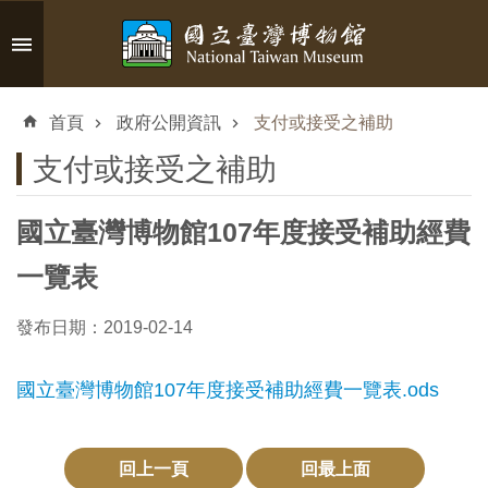
跳到主要內容區塊
進
階
首頁
政府公開資訊
支付或接受之補助
搜
尋
支付或接受之補助
國立臺灣博物館107年度接受補助經費
認
一覽表
識
臺
發布日期：2019-02-14
博
國立臺灣博物館107年度接受補助經費一覽表.ods
參
觀
回上一頁
回最上面
資