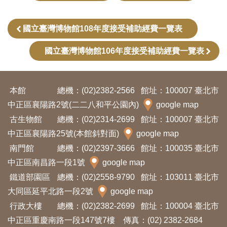
訊
國立臺灣博物館108年度接受補助經費一覽表
展
國立臺灣博物館106年度接受補助經費一覽表
覽
資
訊
本館
總機：(02)2382-2566
館址：100007 臺北市
中正區襄陽路2號(二二八和平公園內)
google map
教
古生物館
總機：(02)2314-2699
館址：100007 臺北市
育
中正區襄陽路25號(本館斜對面)
google map
活
南門館
總機：(02)2397-3666
館址：100035 臺北市
中正區南昌路一段1號
動
google map
鐵道部園區
總機：(02)2558-9790
館址：103011 臺北市
大同區延平北路一段2號
google map
出
行政大樓
總機：(02)2382-2699
館址：100004 臺北市
版
中正區重慶南路一段147號7樓 傳真：(02) 2382-2684
文