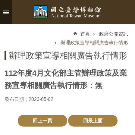
跳到主要內容區塊
進
階
首頁
政府公開資訊
搜
尋
辦理政策宣導相關廣告執行情形
辦理政策宣導相關廣告執行情形
112年度4月文化部主管辦理政策及業
認
識
務宣導相關廣告執行情形：無
臺
博
發布日期：2023-05-02
參
回上一頁
回最上面
觀
資