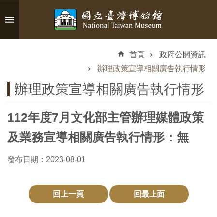
跳到主要內容區塊
進
階
首頁
政府公開資訊
搜
尋
辦理政策宣導相關廣告執行情形
辦理政策宣導相關廣告執行情形
112年度7月文化部主管辦理媒體政策
認
識
及業務宣導相關廣告執行情形：無
臺
博
發布日期：2023-08-01
參
回上一頁
回最上面
觀
資