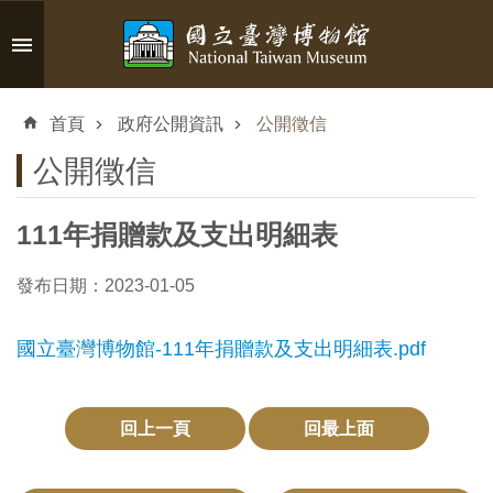
跳到主要內容區塊
進
階
首頁
政府公開資訊
公開徵信
搜
尋
公開徵信
111年捐贈款及支出明細表
認
發布日期：2023-01-05
識
臺
國立臺灣博物館-111年捐贈款及支出明細表.pdf
博
參
回上一頁
回最上面
觀
資