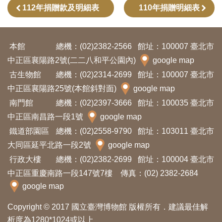
112年捐贈款及明細表
110年捐贈明細表
訊
展
本館
總機：(02)2382-2566
館址：100007 臺北市
覽
中正區襄陽路2號(二二八和平公園內)
google map
資
古生物館
總機：(02)2314-2699
館址：100007 臺北市
訊
中正區襄陽路25號(本館斜對面)
google map
南門館
總機：(02)2397-3666
館址：100035 臺北市
教
中正區南昌路一段1號
google map
育
鐵道部園區
總機：(02)2558-9790
館址：103011 臺北市
活
大同區延平北路一段2號
google map
動
行政大樓
總機：(02)2382-2699
館址：100004 臺北市
中正區重慶南路一段147號7樓 傳真：(02) 2382-2684
google map
出
版
Copyright © 2017 國立臺灣博物館 版權所有．建議最佳解
文
析度為1280*1024或以上