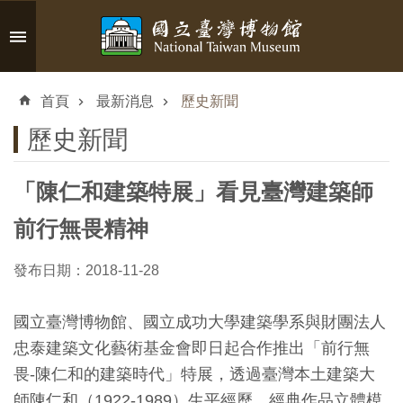
跳到主要內容區塊
進
階
首頁
最新消息
歷史新聞
搜
尋
歷史新聞
「陳仁和建築特展」看見臺灣建築師
認
前行無畏精神
識
臺
發布日期：2018-11-28
博
國立臺灣博物館、國立成功大學建築學系與財團法人
忠泰建築文化藝術基金會即日起合作推出「前行無
參
畏-陳仁和的建築時代」特展，透過臺灣本土建築大
觀
師陳仁和（1922-1989）生平經歷、經典作品立體模
資