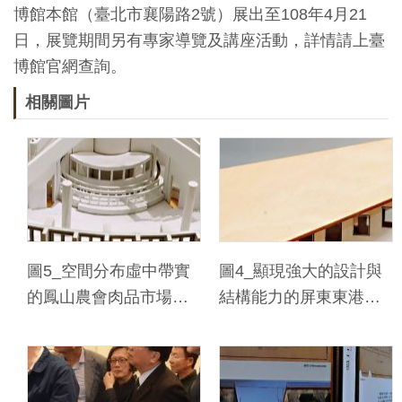
博館本館（臺北市襄陽路2號）展出至108年4月21
料
日，展覽期間另有專家導覽及講座活動，詳情請上臺
開
博館官網查詢。
放
宣
相關圖片
告
著
作
權
聲
圖5_空間分布虛中帶實
圖4_顯現強大的設計與
明
的鳳山農會肉品市場
結構能力的屏東東港天
（1977）模型
主堂（1960）模型
回
首
頁