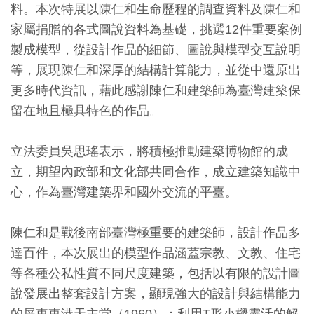
料。本次特展以陳仁和生命歷程的調查資料及陳仁和
創
家屬捐贈的各式圖說資料為基礎，挑選12件重要案例
製成模型，從設計作品的細節、圖說與模型交互說明
典
等，展現陳仁和深厚的結構計算能力，並從中還原出
藏
更多時代資訊，藉此感謝陳仁和建築師為臺灣建築保
研
留在地且極具特色的作品。
究
立法委員吳思瑤表示，將積極推動建築博物館的成
便
立，期望內政部和文化部共同合作，成立建築知識中
民
心，作為臺灣建築界和國外交流的平臺。
服
務
陳仁和是戰後南部臺灣極重要的建築師，設計作品多
達百件，本次展出的模型作品涵蓋宗教、文教、住宅
政
等各種公私性質不同尺度建築，包括以有限的設計圖
府
說發展出整套設計方案，顯現強大的設計與結構能力
公