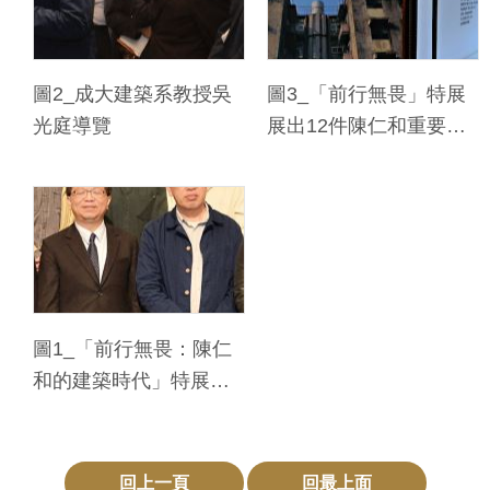
友
善
圖2_成大建築系教授吳
圖3_「前行無畏」特展
措
光庭導覽
展出12件陳仁和重要作
施
品模型
服
務
網
站
導
覽
圖1_「前行無畏：陳仁
和的建築時代」特展開
展 多位建築界代表出席
En
日
glis
本
h
語
回上一頁
回最上面