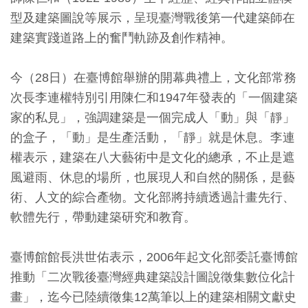
型及建築圖說等展示，呈現臺灣戰後第一代建築師在
訊
建築實踐道路上的奮鬥軌跡及創作精神。
展
今（28日）在臺博館舉辦的開幕典禮上，文化部常務
覽
次長李連權特別引用陳仁和1947年發表的「一個建築
資
家的私見」，強調建築是一個完成人「動」與「靜」
訊
的盒子，「動」是生產活動，「靜」就是休息。李連
權表示，建築在八大藝術中是文化的總承，不止是遮
教
風避雨、休息的場所，也展現人和自然的關係，是藝
育
術、人文的綜合產物。文化部將持續透過計畫先行、
活
軟體先行，帶動建築研究和教育。
動
臺博館館長洪世佑表示，2006年起文化部委託臺博館
出
推動「二次戰後臺灣經典建築設計圖說徵集數位化計
版
畫」，迄今已陸續徵集12萬筆以上的建築相關文獻史
文