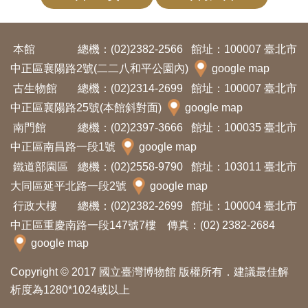
Ba
ha
sa
Ind
Tiế
本館
總機：(02)2382-2566
館址：100007 臺北市
on
ng
esi
Việ
中正區襄陽路2號(二二八和平公園內)
google map
a
t
古生物館
總機：(02)2314-2699
館址：100007 臺北市
中正區襄陽路25號(本館斜對面)
google map
南門館
總機：(02)2397-3666
館址：100035 臺北市
中正區南昌路一段1號
google map
鐵道部園區
總機：(02)2558-9790
館址：103011 臺北市
大同區延平北路一段2號
google map
行政大樓
總機：(02)2382-2699
館址：100004 臺北市
中正區重慶南路一段147號7樓 傳真：(02) 2382-2684
google map
Copyright © 2017 國立臺灣博物館 版權所有．建議最佳解
析度為1280*1024或以上