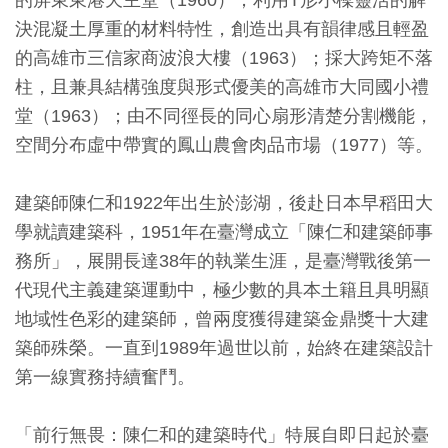
的屏東東港天主堂（1960）；利用T形小樑靈活的解
開
決混凝土厚重的材料特性，創造出具有韻律感且輕盈
資
的高雄市三信家商波浪大樓（1963）；採大跨矩不落
訊
柱，且兼具結構強度與形式優美的高雄市大同國小禮
堂（1963）；由不同徑長的同心扇形清楚分割機能，
隱
空間分布虛中帶實的鳳山農會肉品市場（1977）等。
私
權
建築師陳仁和1922年出生於澎湖，後赴日本早稻田大
與
學就讀建築科，1951年在臺灣成立「陳仁和建築師事
資
務所」，展開長達38年的執業生涯，是臺灣戰後第一
訊
代現代主義建築運動中，極少數的具本土籍且具明顯
安
地域性色彩的建築師，曾兩度獲得建築金鼎獎十大建
全
築師殊榮。一直到1989年過世以前，始終在建築設計
宣
第一線實務持續奮鬥。
告
「前行無畏：陳仁和的建築時代」特展自即日起於臺
資