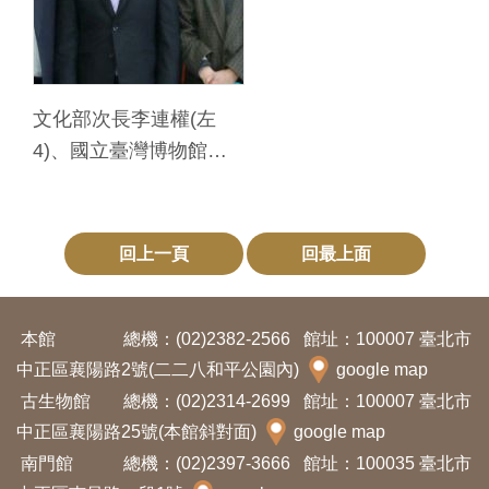
友
善
措
文化部次長李連權(左
施
4)、國立臺灣博物館洪
服
世佑(左3)及與會貴賓合
務
影
網
回上一頁
回最上面
站
導
本館
總機：(02)2382-2566
館址：100007 臺北市
覽
中正區襄陽路2號(二二八和平公園內)
google map
古生物館
總機：(02)2314-2699
館址：100007 臺北市
En
日
中正區襄陽路25號(本館斜對面)
google map
glis
本
h
語
南門館
總機：(02)2397-3666
館址：100035 臺北市