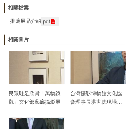
料
相關檔案
開
推薦展品介紹
pdf
放
宣
相關圖片
告
著
作
權
聲
明
民眾駐足欣賞「萬物鏡
台灣攝影博物館文化協
觀」文化部藝廊攝影展
會理事長洪世聰現場導
回
覽
首
頁