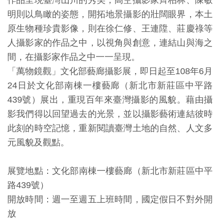
作品呈現臺灣山川的秀美，高空攝影家齊柏林、陳敏
開
明則以鳥瞰的姿態，開拓地景攝影的壯闊眼界，本土
資
原生物種珍貴影像，則在徐仁修、王連陞、莊慶祿等
訊
人攝影家的作品之中，以視角與創意，連結山與海之
間，在攝影家作品之中一一呈現。
隱
「萬物鏡觀」文化部藝廊攝影展，即日起至108年6月
私
24日於文化部南棟一樓藝廊（新北市新莊區中平路
權
439號）展出，重現百年來臺灣攝影的風貌。藉由攝
與
影我們得以回望過去的光景，並以攝影藝術連結彼時
資
此刻的時空記憶，重新閱讀臺灣土地的自然、人文多
訊
元風貌及觀點。
安
全
展覽地點： 文化部南棟一樓藝廊（新北市新莊區中平
宣
路439號）
告
開放時間：週一至週五上班時間，國定假日不對外開
放
資