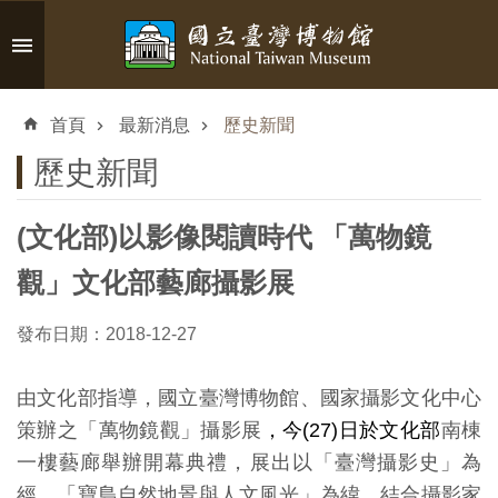
跳到主要內容區塊
進
階
首頁
最新消息
歷史新聞
搜
尋
歷史新聞
(文化部)以影像閱讀時代 「萬物鏡
認
觀」文化部藝廊攝影展
識
臺
發布日期：2018-12-27
博
由文化部指導，國立臺灣博物館、國家攝影文化中心
策辦之「萬物鏡觀」攝影展
，今(27)
日
於文化部
南棟
參
一樓藝廊舉辦開幕典禮，展出以「臺灣攝影史」為
觀
經、「寶島自然地景與人文風光」為緯，結合攝影家
資