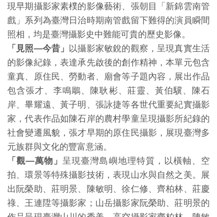
現早期攝影家素樸的影像藝術、張朝目「新錦雲南管
創
戲」系列為臺灣日治時期南管戲留下難得的演員瞬間
照相，均是臺灣攝影史中難能可貴的歷史影像。
典
「見照—今昔」
以攝影家敏銳的觀察，呈現真實生活
藏
的影像紀錄，表達承先啟後的創作精神，本單元包含
研
童真、原住民、勞動者、廟會等子題內容，展出作品
究
包含張才、李鳴鵰、陳耿彬、莊靈、黃伯驥、陳石
岸、畢耀遠、黃子明、張詠捷等各世代重要紀實攝影
便
家，代表作品如陳石岸的農村學童呈現攝影所紀錄的
民
社會變遷風貌，張才早期的原住民攝影，展現臺灣多
服
元族群與文化的豐富意涵。
務
「觀—萬物」
呈現臺灣島嶼地理特質，以橫軸、空
拍、環景等特殊攝影技術，表現山水與自然之美。展
政
出阮榮助、莊明景、陳敏明、徐仁修、齊柏林、莊慶
府
祿、王連陞等攝影家；山岳攝影家阮榮助、莊明景的
公