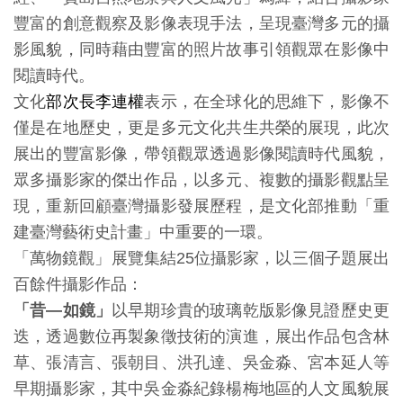
豐富的創意觀察及影像表現手法，呈現臺灣多元的攝
訊
影風貌，同時藉由豐富的照片故事引領觀眾在影像中
閱讀時代。
展
文化
部次長李連權
表示，在全球化的思維下，影像不
覽
僅是在地歷史，更是多元文化共生共榮的展現，此次
資
展出的豐富影像，帶領觀眾透過影像閱讀時代風貌，
訊
眾多攝影家的傑出作品，以多元、複數的攝影觀點呈
現，重新回顧臺灣攝影發展歷程，是文化部推動「重
教
建臺灣藝術史
計畫
」中重要的一環。
育
「萬物鏡觀」展覽集結25位攝影家，以三個子題展出
活
百餘件攝影作品：
動
「昔—如鏡」
以早期珍貴的玻璃乾版影像見證歷史更
迭，透過數位再製象徵技術的演進，展出作品包含林
出
草、張清言、張朝目、洪孔達、吳金淼、宮本延人等
版
早期攝影家，其中吳金淼紀錄楊梅地區的人文風貌展
文